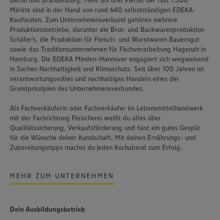
Berlin und Brandenburg. Mehr als drei Viertel der fast 1.500
Märkte sind in der Hand von rund 640 selbstständigen EDEKA-
Kaufleuten. Zum Unternehmensverbund gehören mehrere
Produktionsbetriebe, darunter die Brot- und Backwarenproduktion
Schäfer’s
, die Produktion für Fleisch- und Wurstwaren
Bauerngut
sowie das Traditionsunternehmen für Fischverarbeitung
Hagenah
in
Hamburg. Die EDEKA Minden-Hannover engagiert sich wegweisend
in Sachen Nachhaltigkeit und Klimaschutz. Seit über 100 Jahren ist
verantwortungsvolles und nachhaltiges Handeln
eines der
Grundprinzipien des Unternehmensverbundes.
Als Fachverkäuferin oder Fachverkäufer im Lebensmittelhandwerk
mit der Fachrichtung Fleischerei weißt du alles über
Qualitätssicherung, Verkaufsförderung und hast ein gutes Gespür
für die Wünsche deiner Kundschaft. Mit deinen Ernährungs- und
Zubereitungstipps machst du jeden Kochabend zum Erfolg.
MEHR ZUM UNTERNEHMEN
Dein Ausbildungsbetrieb