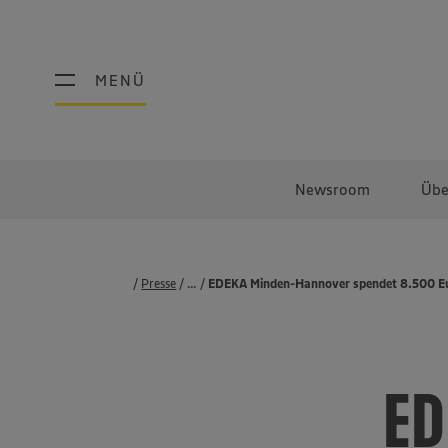
MENÜ
MENÜ
Newsroom
Übe
Presse
...
Pressemeldungen
EDEKA Minden-Hannover spendet 8.500 Eur
ED