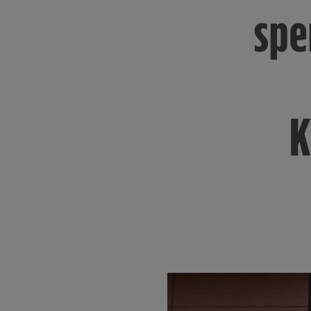
spe
K