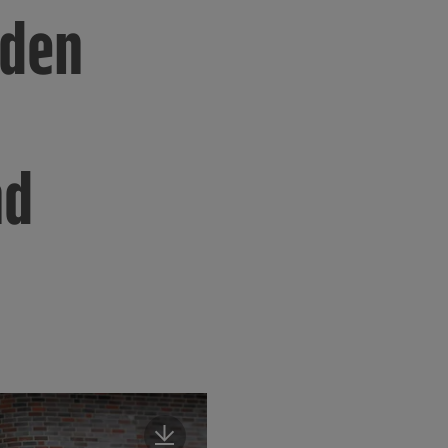
 den
nd