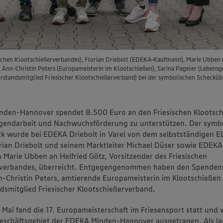
sischen Klootschießerverbandes), Florian Driebolt (EDEKA-Kaufmann), Marie Ubben
 Ann-Christin Peters (Europameisterin im Klootschießen), Sarina Pageler (Leben
orstandsmitglied Friesischer Klootschießerverband) bei der symbolischen Schecküb
nden-Hannover spendet 8.500 Euro an den Friesischen Klootsch
gendarbeit und Nachwuchsförderung zu unterstützen. Der symb
k wurde bei EDEKA Driebolt in Varel von dem selbstständigen 
ian Driebolt und seinem Marktleiter Michael Düser sowie EDEKA
in Marie Ubben an Helfried Götz, Vorsitzender des Friesischen
rverbandes, überreicht. Entgegengenommen haben den Spenden
Christin Peters, amtierende Europameisterin im Klootschießen
ndsmitglied Friesischer Klootschießerverband.
 Mai fand die 17. Europameisterschaft im Friesensport statt und w
eschäftsgebiet der EDEKA Minden-Hannover ausgetragen. Als la