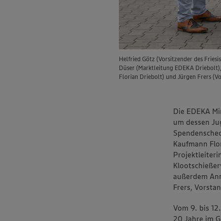
Helfried Götz (Vorsitzender des Frie
Düser (Marktleitung EDEKA Driebolt),
Florian Driebolt) und Jürgen Frers (V
Die EDEKA Mi
um dessen Ju
Spendenschec
Kaufmann Flor
Projektleiter
Klootschieße
außerdem Ann-
Frers, Vorsta
Vom 9. bis 12.
20 Jahre im G