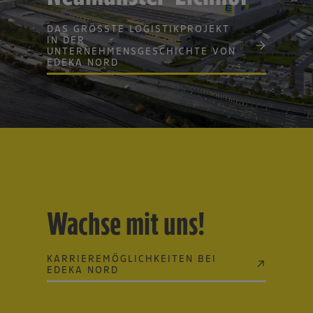
DAS GRÖSSTE LOGISTIKPROJEKT I
N DER U
NTERNEHMENSGESCHICHTE VON E
DEKA NORD
Wachse mit uns!
KARRIEREMÖGLICHKEITEN BEI
EDEKA NORD