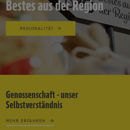
Bestes aus der Region
REGIONALITÄT
Genossenschaft - unser
Selbstverständnis
MEHR ERFAHREN