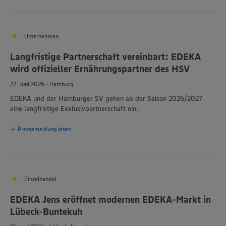
Unternehmen
Langfristige Partnerschaft vereinbart: EDEKA
wird offizieller Ernährungspartner des HSV
22. Juni 2026 • Hamburg
EDEKA und der Hamburger SV gehen ab der Saison 2026/2027
eine langfristige Exklusivpartnerschaft ein.
Pressemeldung lesen
Einzelhandel
Wir setzen Cookies und andere Technologien ein, um Ihnen
EDEKA Jens eröffnet modernen EDEKA-Markt in
ein bestmögliches Nutzungserlebnis unserer Website zu
Lübeck-Buntekuh
ermöglichen. Wir verwenden Ihre Daten, um unsere
Website zu personalisieren und Ihnen möglichst relevante