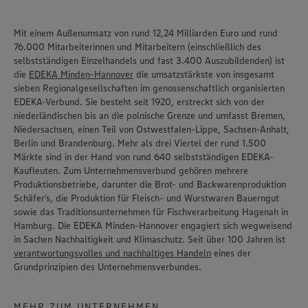
Mit einem Außenumsatz von rund 12,24 Milliarden Euro und rund
76.000 Mitarbeiterinnen und Mitarbeitern (einschließlich des
selbstständigen Einzelhandels und fast 3.400 Auszubildenden) ist
die
EDEKA Minden-Hannover
die umsatzstärkste von insgesamt
sieben Regionalgesellschaften im genossenschaftlich organisierten
EDEKA-Verbund. Sie besteht seit 1920, erstreckt sich von der
niederländischen bis an die polnische Grenze und umfasst Bremen,
Niedersachsen, einen Teil von Ostwestfalen-Lippe, Sachsen-Anhalt,
Berlin und Brandenburg. Mehr als drei Viertel der rund 1.500
Märkte sind in der Hand von rund 640 selbstständigen EDEKA-
Kaufleuten. Zum Unternehmensverbund gehören mehrere
Produktionsbetriebe, darunter die Brot- und Backwarenproduktion
Schäfer’s
, die Produktion für Fleisch- und Wurstwaren
Bauerngut
sowie das Traditionsunternehmen für Fischverarbeitung
Hagenah
in
Hamburg. Die EDEKA Minden-Hannover engagiert sich wegweisend
in Sachen Nachhaltigkeit und Klimaschutz. Seit über 100 Jahren ist
verantwortungsvolles und nachhaltiges Handeln
eines der
Grundprinzipien des Unternehmensverbundes.
MEHR ZUM UNTERNEHMEN