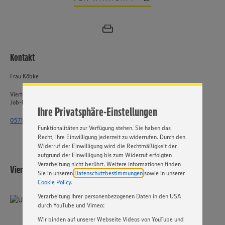
Wir setzen Cookies und andere Technologien ein, um Ihnen
ein bestmögliches Nutzungserlebnis unserer Website zu
Kontakt
ermöglichen. Wir verwenden Ihre Daten, um unsere
Website zu personalisieren und Ihnen möglichst relevante
Inhalte anzubieten. Ihre Einwilligung in die Nutzung von
Frau Köbke
Cookies und anderer Technologien ist freiwillig und kann
jederzeit individuell in den Privatsphäre-Einstellungen
Vierte EDEKA-Markt Berlin GmbH
angepasst werden. Hierzu klicken Sie bitte auf
Job-ID: 62641
Ihre Privatsphäre-Einstellungen
„EINSTELLUNGEN ÄNDERN”. Bitte beachten Sie, dass auf
Basis Ihrer Einstellungen ggf. nicht mehr alle
0571 - 802 7054
Funktionalitäten zur Verfügung stehen. Sie haben das
Recht, ihre Einwilligung jederzeit zu widerrufen. Durch den
Widerruf der Einwilligung wird die Rechtmäßigkeit der
aufgrund der Einwilligung bis zum Widerruf erfolgten
Verarbeitung nicht berührt. Weitere Informationen finden
Vierte EDEKA-Markt Berlin GmbH
Sie in unseren
Datenschutzbestimmungen
sowie in unserer
Cookie Policy
.
Verarbeitung Ihrer personenbezogenen Daten in den USA
durch YouTube und Vimeo:
Wir binden auf unserer Webseite Videos von YouTube und