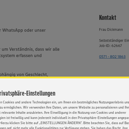
Kontakt
er WhatsApp oder unser
Frau Dickmann
Selbstständiger Ei
Job-ID: 62667
um Verständnis, dass wir alle
system erfassen und
0571 - 802 1863
bhängig von Geschlecht,
, Behinderung, Religion, Alter
Privatsphäre-Einstellungen
en Cookies und andere Technologien ein, um Ihnen ein bestmögliches Nutzungserlebnis un
zu ermöglichen. Wir verwenden Ihre Daten, um unsere Website zu personalisieren und Ih
HATSAPP
 relevante Inhalte anzubieten. Ihre Einwilligung in die Nutzung von Cookies und anderer
ien ist freiwillig und kann jederzeit individuell in den Privatsphäre-Einstellungen angepa
Hierzu klicken Sie bitte auf „EINSTELLUNGEN ÄNDERN”. Bitte beachten Sie, dass auf Basi
ngen ggf. nicht mehr alle Funktionalitäten zur Verfügung stehen. Sie haben das Recht, ihre