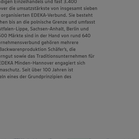
ändigen Einzelhandels und fast 3.400
ver
die umsatzstärkste von insgesamt sieben
h organisierten EDEKA-Verbund. Sie besteht
schen bis an die polnische Grenze und umfasst
tfalen-Lippe, Sachsen-Anhalt, Berlin und
1.500 Märkte sind in der Hand von rund 640
ternehmensverbund gehören mehrere
d Backwarenproduktion
Schäfer’s
, die
erngut
sowie das Traditionsunternehmen für
EDEKA Minden-Hannover engagiert sich
aschutz. Seit über 100 Jahren ist
eln
eines der Grundprinzipien des