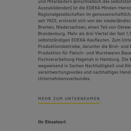
und Mitarbeitern (einschließlich des selbstst
Auszubildenden) ist die
EDEKA Minden-Hanno
Regionalgesellschaften im genossenschaftlic
seit 1920, erstreckt sich von der niederländi
Bremen, Niedersachsen, einen Teil von Ostwes
Brandenburg. Mehr als drei Viertel der fast 
selbstständigen EDEKA-Kaufleuten. Zum Un
Produktionsbetriebe, darunter die Brot- un
Produktion für Fleisch- und Wurstwaren
Bau
Fischverarbeitung
Hagenah
in Hamburg. Die 
wegweisend in Sachen Nachhaltigkeit und Klim
verantwortungsvolles und nachhaltiges Hand
Unternehmensverbundes.
MEHR ZUM UNTERNEHMEN
Ihr Einsatzort