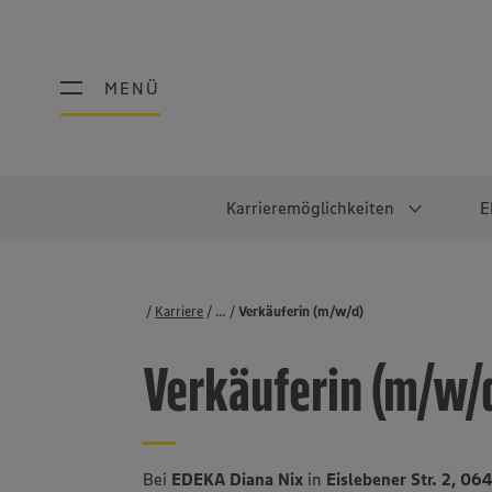
MENÜ
MENÜ
Karrieremöglichkeiten
E
Schüler:innen
Warum EDEKA?
Studierend
Berufe@ED
Karriere
...
Stellenbörse
Verkäuferin (m/w/d)
Ausbildung & Duales Studium
Work-Life-Balance
Studentisches P
Einzelhandel
Verkäuferin (m/w/
Schülerpraktikum
Faires Gehalt
Abschlussarbeit
Lebensmittelpro
Diversität
Werkstudierende
Lager & Logistik
Noch Fragen?
IT
Bei
EDEKA Diana Nix
in
Eislebener Str. 2, 0