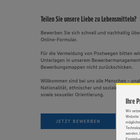
Teilen Sie unsere Liebe zu Lebensmitteln?
Bewerben Sie sich schnell und nachhaltig üb
Online-Formular.
Für die Vermeidung von Postwegen bitten wir 
Unterlagen in unserem Bewerbermanagement
Bewerbungsmappen nicht zurückschicken.
Willkommen sind bei uns alle Menschen - una
Nationalität, ethnischer und sozialer Herkunft
sowie sexueller Orientierung.
Ihre 
Wir setz
Website 
PER W
JETZT BEWERBEN
möglichst
Technolog
werden. 
Einstellu