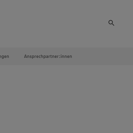
ngen
Ansprechpartner:innen
Mitarbeiter:innen
EDEKA Campus
Digitales Lernen
Veranstaltungen &
Wettbewerbe