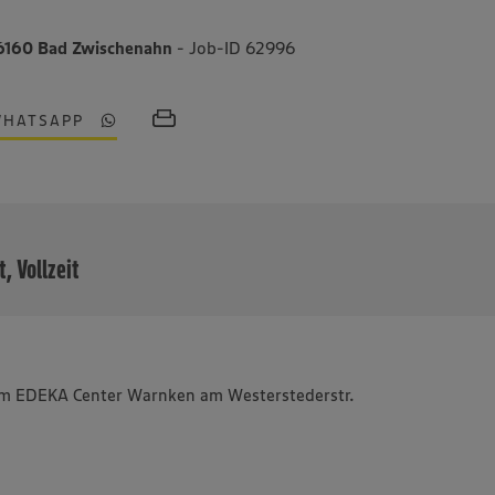
 26160 Bad Zwischenahn
- Job-ID 62996
WHATSAPP
MEHR
t, Vollzeit
it im EDEKA Center Warnken am Westerstederstr.