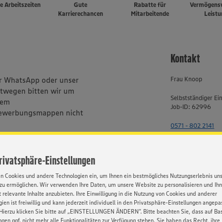
le Arbeitszeiten
Gute
Rabatte für
Vermögens
Karrierechancen
Mitarbeitende
Leist
Kontakt
er WhatsApp oder unser
Frau Knoop
stwegen bitten wir um
Selbstständiger Ei
rem
Job-ID: 62996
ewerbungsmappen nicht
0571 - 802 2141
bhängig von Geschlecht,
, Behinderung, Religion, Alter
Privatsphäre-Einstellungen
en Cookies und andere Technologien ein, um Ihnen ein bestmögliches Nutzungserlebnis un
zu ermöglichen. Wir verwenden Ihre Daten, um unsere Website zu personalisieren und Ih
 relevante Inhalte anzubieten. Ihre Einwilligung in die Nutzung von Cookies und anderer
ien ist freiwillig und kann jederzeit individuell in den Privatsphäre-Einstellungen angepa
Hierzu klicken Sie bitte auf „EINSTELLUNGEN ÄNDERN”. Bitte beachten Sie, dass auf Basi
ngen ggf. nicht mehr alle Funktionalitäten zur Verfügung stehen. Sie haben das Recht, ihre