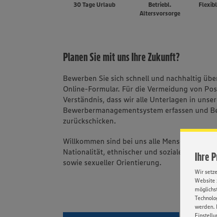
30 Tage Urlaub
Betriebl.
Flexib
Altersvorsorge
Planen Sie mit uns Ihre Zukunft?
Bewerben Sie sich schnell und nachhaltig üb
Online-Formular. Für die Vermeidung von Po
Verständnis, dass wir alle Unterlagen in unse
Bewerbermanagementsystem erfassen und B
zurückschicken.
Willkommen sind bei uns alle Menschen - una
Nationalität, ethnischer und sozialer Herkunft
Ihre 
sowie sexueller Orientierung.
Wir setz
Website 
möglichst
Technolog
werden. 
Einstellu