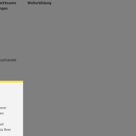
wirksame
Weiterbildung
ungen
nzelhandel
serer
nen
sst
s Ihrer