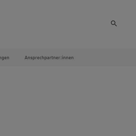
ngen
Ansprechpartner:innen
Mitarbeiter:innen
EDEKA Campus
Digitales Lernen
Veranstaltungen &
Wettbewerbe