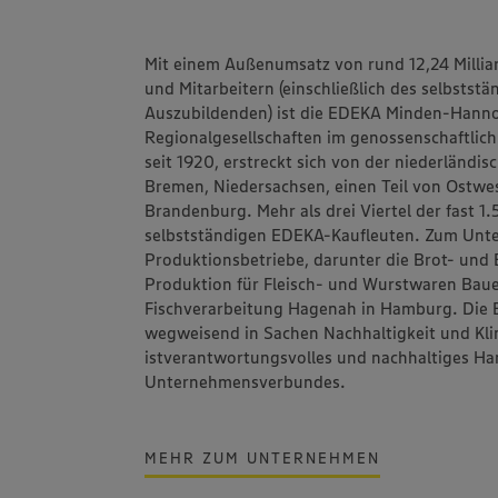
Mit einem Außenumsatz von rund 12,24 Millia
und Mitarbeitern (einschließlich des selbstst
Auszubildenden) ist die
EDEKA Minden-Hanno
Regionalgesellschaften im genossenschaftlic
seit 1920, erstreckt sich von der niederländi
Bremen, Niedersachsen, einen Teil von Ostwes
Brandenburg. Mehr als drei Viertel der fast 
selbstständigen EDEKA-Kaufleuten. Zum Un
Produktionsbetriebe, darunter die Brot- un
Produktion für Fleisch- und Wurstwaren
Bau
Fischverarbeitung
Hagenah
in Hamburg. Die 
wegweisend in Sachen Nachhaltigkeit und Kli
ist
verantwortungsvolles und nachhaltiges Ha
Unternehmensverbundes.
MEHR ZUM UNTERNEHMEN