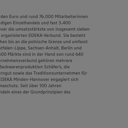
rden Euro und rund 76.000 Mitarbeiterinnen
ändigen Einzelhandels und fast 3.400
ver
die umsatzstärkste von insgesamt sieben
h organisierten EDEKA-Verbund. Sie besteht
schen bis an die polnische Grenze und umfasst
tfalen-Lippe, Sachsen-Anhalt, Berlin und
1.500 Märkte sind in der Hand von rund 640
ternehmensverbund gehören mehrere
d Backwarenproduktion
Schäfer’s
, die
erngut
sowie das Traditionsunternehmen für
EDEKA Minden-Hannover engagiert sich
maschutz. Seit über 100 Jahren
ndeln
eines der Grundprinzipien des