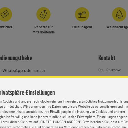
obticket
Rabatte für
Urlaubsgeld
Weihnachtsg
Mitarbeitende
Bedienungstheke
Kontakt
er WhatsApp oder unser
Frau Rosenow
Selbstständiger Ei
 um Verständnis, dass wir
Job-ID: 61890
Privatsphäre-Einstellungen
bhängig von Geschlecht,
033764 - 2515 447
, Behinderung, Religion, Alter
en Cookies und andere Technologien ein, um Ihnen ein bestmögliches Nutzungserlebnis un
zu ermöglichen. Wir verwenden Ihre Daten, um unsere Website zu personalisieren und Ih
 relevante Inhalte anzubieten. Ihre Einwilligung in die Nutzung von Cookies und anderer
ien ist freiwillig und kann jederzeit individuell in den Privatsphäre-Einstellungen angepa
Hierzu klicken Sie bitte auf „EINSTELLUNGEN ÄNDERN”. Bitte beachten Sie, dass auf Basi
ngen ggf. nicht mehr alle Funktionalitäten zur Verfügung stehen. Sie haben das Recht, ihre