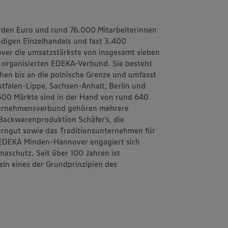
rden Euro und rund 76.000 Mitarbeiterinnen
ändigen Einzelhandels und fast 3.400
ver
die umsatzstärkste von insgesamt sieben
h organisierten EDEKA-Verbund. Sie besteht
schen bis an die polnische Grenze und umfasst
tfalen-Lippe, Sachsen-Anhalt, Berlin und
1.500 Märkte sind in der Hand von rund 640
ternehmensverbund gehören mehrere
d Backwarenproduktion
Schäfer’s
, die
erngut
sowie das Traditionsunternehmen für
EDEKA Minden-Hannover engagiert sich
aschutz. Seit über 100 Jahren ist
eln
eines der Grundprinzipien des