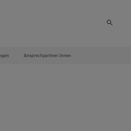
ngen
Ansprechpartner:innen
Mitarbeiter:innen
EDEKA Campus
Digitales Lernen
Veranstaltungen &
Wettbewerbe