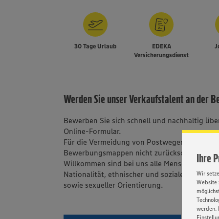
30 Tage Urlaub
EDEKA
J
Versicherungsdienst
Werden Sie unser Verkaufstalent an der 
Bewerben Sie sich schnell und nachhaltig üb
Online-Formular.
Für die Vermeidung von Postwegen bitten wir
Bewerbungsmappen nicht zurückschicken.
Ihre 
Willkommen sind bei uns alle Menschen - una
Nationalität, ethnischer und sozialer Herkunft
Wir setz
Website 
sowie sexueller Orientierung.
möglichst
Technolog
werden. 
Einstellu