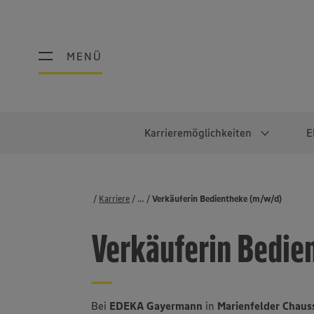
MENÜ
MENÜ
Karrieremöglichkeiten
E
Schüler:innen
Warum EDEKA?
Studierend
Berufe@ED
Karriere
...
Stellenbörse
Verkäuferin Bedientheke (m/w/d)
Ausbildung & Duales Studium
Work-Life-Balance
Studentisches P
Einzelhandel
Verkäuferin Bedie
Schülerpraktikum
Faires Gehalt
Abschlussarbeit
Lebensmittelpro
Diversität
Werkstudierende
Lager & Logistik
Noch Fragen?
IT
Bei
EDEKA Gayermann
in
Marienfelder Chaus