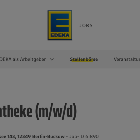
JOBS
DEKA als Arbeitgeber
Stellenbörse
Veranstaltu
e
EKA
Berufseinsteiger:innen
Arbeitgeber im
Berufserfahrene
Überblick
raktikum
Traineeprogramme
Berufe@EDEKA
ntheke (m/w/d)
EDEKA-Zentrale
en
duktion
Direkteinstieg
Selbstständig mit EDEKA
EDEKA Fruchtkontor
ntätigkeit
Noch Fragen?
EDEKA Foodservice
EDEKA-
see 143, 12349 Berlin-Buckow
- Job-ID 61890
Regionalgesellschaften