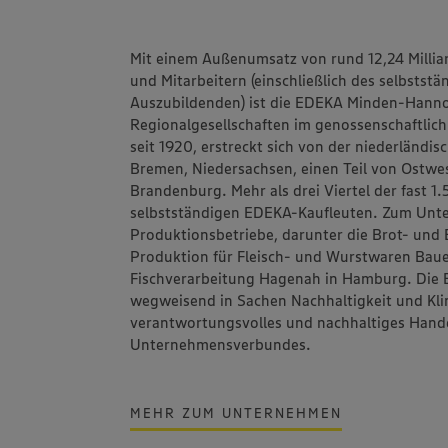
Mit einem Außenumsatz von rund 12,24 Millia
und Mitarbeitern (einschließlich des selbstst
Auszubildenden) ist die
EDEKA Minden-Hanno
Regionalgesellschaften im genossenschaftlic
seit 1920, erstreckt sich von der niederländi
Bremen, Niedersachsen, einen Teil von Ostwes
Brandenburg. Mehr als drei Viertel der fast 
selbstständigen EDEKA-Kaufleuten. Zum Un
Produktionsbetriebe, darunter die Brot- un
Produktion für Fleisch- und Wurstwaren
Bau
Fischverarbeitung
Hagenah
in Hamburg. Die 
wegweisend in Sachen Nachhaltigkeit und Klim
verantwortungsvolles und nachhaltiges Hand
Unternehmensverbundes.
MEHR ZUM UNTERNEHMEN