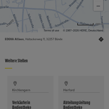
200 m
Terms of use
© 1987–2026 HERE, Deutschland
EDEKA Allison
, Holtackerweg 11, 32257 Bünde
Weitere Stellen
Kirchlengern
Herford
Verkäuferin
Abteilungsleitung
Bedientheke
Bedientheke