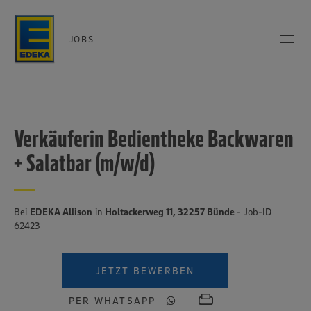
JOBS
Verkäuferin Bedientheke Backwaren
+ Salatbar (m/w/d)
Bei
EDEKA Allison
in
Holtackerweg 11, 32257 Bünde
- Job-ID
62423
JETZT BEWERBEN
PER WHATSAPP