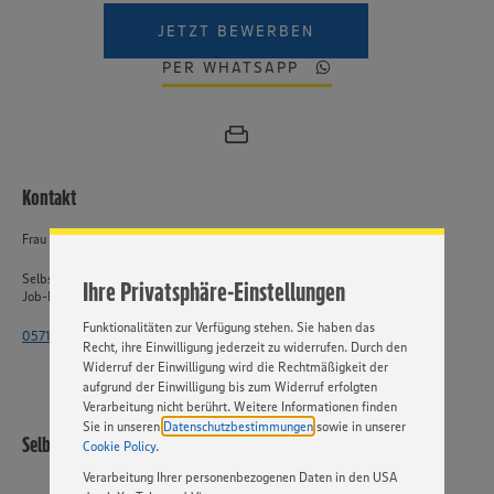
JETZT BEWERBEN
PER WHATSAPP
Wir setzen Cookies und andere Technologien ein, um Ihnen
ein bestmögliches Nutzungserlebnis unserer Website zu
ermöglichen. Wir verwenden Ihre Daten, um unsere
Website zu personalisieren und Ihnen möglichst relevante
Kontakt
Inhalte anzubieten. Ihre Einwilligung in die Nutzung von
Cookies und anderer Technologien ist freiwillig und kann
Frau Dickmann
jederzeit individuell in den Privatsphäre-Einstellungen
angepasst werden. Hierzu klicken Sie bitte auf
Selbstständiger Einzelhandel
Ihre Privatsphäre-Einstellungen
„EINSTELLUNGEN ÄNDERN”. Bitte beachten Sie, dass auf
Job-ID: 62423
Basis Ihrer Einstellungen ggf. nicht mehr alle
Funktionalitäten zur Verfügung stehen. Sie haben das
0571 - 802 1863
Recht, ihre Einwilligung jederzeit zu widerrufen. Durch den
Widerruf der Einwilligung wird die Rechtmäßigkeit der
aufgrund der Einwilligung bis zum Widerruf erfolgten
Verarbeitung nicht berührt. Weitere Informationen finden
Sie in unseren
Datenschutzbestimmungen
sowie in unserer
Selbstständiger Einzelhandel
Cookie Policy
.
Verarbeitung Ihrer personenbezogenen Daten in den USA