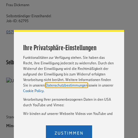
Wir setzen Cookies und andere Technologien ein, um Ihnen
Frau Dickmann
ein bestmögliches Nutzungserlebnis unserer Website zu
ermöglichen. Wir verwenden Ihre Daten, um unsere
Selbstständiger Einzelhandel
Website zu personalisieren und Ihnen möglichst relevante
Job-ID: 62795
Inhalte anzubieten. Ihre Einwilligung in die Nutzung von
Cookies und anderer Technologien ist freiwillig und kann
0571 - 802 1863
jederzeit individuell in den Privatsphäre-Einstellungen
angepasst werden. Hierzu klicken Sie bitte auf
Ihre Privatsphäre-Einstellungen
„EINSTELLUNGEN ÄNDERN”. Bitte beachten Sie, dass auf
Basis Ihrer Einstellungen ggf. nicht mehr alle
Funktionalitäten zur Verfügung stehen. Sie haben das
Selbstständiger Einzelhandel
Recht, ihre Einwilligung jederzeit zu widerrufen. Durch den
Widerruf der Einwilligung wird die Rechtmäßigkeit der
aufgrund der Einwilligung bis zum Widerruf erfolgten
Verarbeitung nicht berührt. Weitere Informationen finden
Sie in unseren
Datenschutzbestimmungen
sowie in unserer
Cookie Policy
.
Verarbeitung Ihrer personenbezogenen Daten in den USA
durch YouTube und Vimeo:
Wir binden auf unserer Webseite Videos von YouTube und
Standort
Vimeo ein. Wenn Sie auf „Zustimmen” klicken, ohne die
Einstellungen bezüglich YouTube und Vimeo zu ändern,
Minden
willigen Sie im Sinne des Art. 49 Abs. 1 Satz 1 lit. a) DSGVO
ZUSTIMMEN
ein, dass Ihre Daten (IP-Adresse, Zeitstempel, ggf.