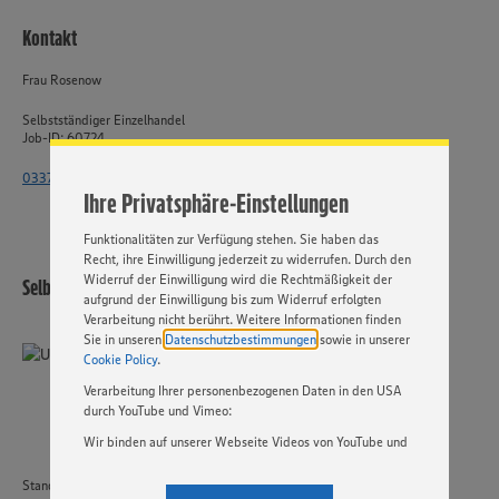
Kontakt
Wir setzen Cookies und andere Technologien ein, um Ihnen
ein bestmögliches Nutzungserlebnis unserer Website zu
ermöglichen. Wir verwenden Ihre Daten, um unsere
Frau Rosenow
Website zu personalisieren und Ihnen möglichst relevante
Inhalte anzubieten. Ihre Einwilligung in die Nutzung von
Selbstständiger Einzelhandel
Job-ID: 60724
Cookies und anderer Technologien ist freiwillig und kann
jederzeit individuell in den Privatsphäre-Einstellungen
033764 - 2515 4471
angepasst werden. Hierzu klicken Sie bitte auf
Ihre Privatsphäre-Einstellungen
„EINSTELLUNGEN ÄNDERN”. Bitte beachten Sie, dass auf
Basis Ihrer Einstellungen ggf. nicht mehr alle
Funktionalitäten zur Verfügung stehen. Sie haben das
Recht, ihre Einwilligung jederzeit zu widerrufen. Durch den
Widerruf der Einwilligung wird die Rechtmäßigkeit der
Selbstständiger Einzelhandel
aufgrund der Einwilligung bis zum Widerruf erfolgten
Verarbeitung nicht berührt. Weitere Informationen finden
Sie in unseren
Datenschutzbestimmungen
sowie in unserer
Cookie Policy
.
Verarbeitung Ihrer personenbezogenen Daten in den USA
durch YouTube und Vimeo:
Wir binden auf unserer Webseite Videos von YouTube und
Vimeo ein. Wenn Sie auf „Zustimmen” klicken, ohne die
Einstellungen bezüglich YouTube und Vimeo zu ändern,
Standort