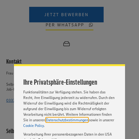
JETZT BEWERBEN
PER WHATSAPP
Wir setzen Cookies und andere Technologien ein, um Ihnen
ein bestmögliches Nutzungserlebnis unserer Website zu
ermöglichen. Wir verwenden Ihre Daten, um unsere
Website zu personalisieren und Ihnen möglichst relevante
Inhalte anzubieten. Ihre Einwilligung in die Nutzung von
Kontakt
Cookies und anderer Technologien ist freiwillig und kann
jederzeit individuell in den Privatsphäre-Einstellungen
Frau Rosenow
angepasst werden. Hierzu klicken Sie bitte auf
Ihre Privatsphäre-Einstellungen
„EINSTELLUNGEN ÄNDERN”. Bitte beachten Sie, dass auf
Selbstständiger Einzelhandel
Basis Ihrer Einstellungen ggf. nicht mehr alle
Job-ID: 61037
Funktionalitäten zur Verfügung stehen. Sie haben das
Recht, ihre Einwilligung jederzeit zu widerrufen. Durch den
033764 - 2515 4471
Widerruf der Einwilligung wird die Rechtmäßigkeit der
aufgrund der Einwilligung bis zum Widerruf erfolgten
Verarbeitung nicht berührt. Weitere Informationen finden
Sie in unseren
Datenschutzbestimmungen
sowie in unserer
Cookie Policy
.
Selbstständiger Einzelhandel
Verarbeitung Ihrer personenbezogenen Daten in den USA