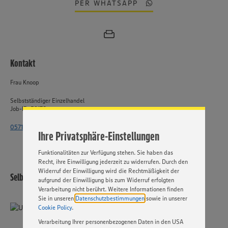
PER WHATSAPP
Wir setzen Cookies und andere Technologien ein, um Ihnen
Kontakt
ein bestmögliches Nutzungserlebnis unserer Website zu
ermöglichen. Wir verwenden Ihre Daten, um unsere
Frau Knoop
Website zu personalisieren und Ihnen möglichst relevante
Inhalte anzubieten. Ihre Einwilligung in die Nutzung von
Selbstständiger Einzelhandel
Cookies und anderer Technologien ist freiwillig und kann
Job-ID: 59178
jederzeit individuell in den Privatsphäre-Einstellungen
angepasst werden. Hierzu klicken Sie bitte auf
0571 - 802 2141
Ihre Privatsphäre-Einstellungen
„EINSTELLUNGEN ÄNDERN”. Bitte beachten Sie, dass auf
Basis Ihrer Einstellungen ggf. nicht mehr alle
Funktionalitäten zur Verfügung stehen. Sie haben das
Recht, ihre Einwilligung jederzeit zu widerrufen. Durch den
Widerruf der Einwilligung wird die Rechtmäßigkeit der
Selbstständiger Einzelhandel
aufgrund der Einwilligung bis zum Widerruf erfolgten
Verarbeitung nicht berührt. Weitere Informationen finden
Sie in unseren
Datenschutzbestimmungen
sowie in unserer
Cookie Policy
.
Verarbeitung Ihrer personenbezogenen Daten in den USA