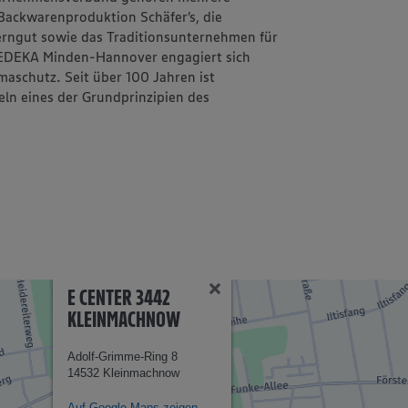
d Backwarenproduktion
Schäfer’s
, die
erngut
sowie das Traditionsunternehmen für
EDEKA Minden-Hannover engagiert sich
aschutz. Seit über 100 Jahren ist
eln
eines der Grundprinzipien des
E CENTER 3442
KLEINMACHNOW
Adolf-Grimme-Ring 8
14532 Kleinmachnow
Auf Google Maps zeigen