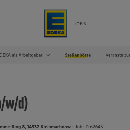
JOBS
DEKA als Arbeitgeber
Stellenbörse
Veranstaltu
e
EKA
Berufseinsteiger:innen
Arbeitgeber im
Berufserfahrene
Überblick
raktikum
Traineeprogramme
Berufe@EDEKA
m/w/d)
EDEKA-Zentrale
en
duktion
Direkteinstieg
Selbstständig mit EDEKA
EDEKA Fruchtkontor
ntätigkeit
Noch Fragen?
EDEKA Foodservice
EDEKA-
imme-Ring 8, 14532 Kleinmachnow
- Job-ID 62645
Regionalgesellschaften