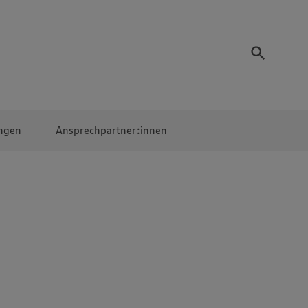
ngen
Ansprechpartner:innen
Mitarbeiter:innen
EDEKA Campus
Digitales Lernen
Veranstaltungen &
Wettbewerbe