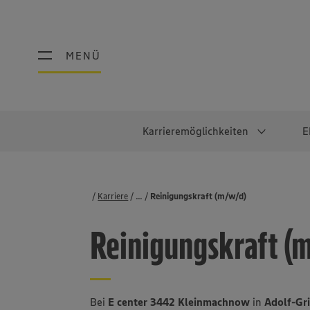
MENÜ
MENÜ
Karrieremöglichkeiten
E
Schüler:innen
Warum EDEKA?
Studierend
Berufe@ED
Karriere
...
Stellenbörse
Reinigungskraft (m/w/d)
Ausbildung & Duales Studium
Work-Life-Balance
Studentisches P
Einzelhandel
Reinigungskraft (
Schülerpraktikum
Faires Gehalt
Abschlussarbeit
Lebensmittelpro
Diversität
Werkstudierende
Lager & Logistik
Noch Fragen?
IT
Bei
E center 3442 Kleinmachnow
in
Adolf-Gr