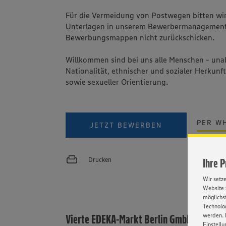
Für die Vermeidung von Postwegen bitten wir 
Unterlagen in unserem Bewerbermanagement
Bewerbungsmappen nicht zurückschicken.
Willkommen sind bei uns alle Menschen - una
Nationalität, ethnischer und sozialer Herkunft
sowie sexueller Orientierung.
PER W
JETZT BEWERBEN
Drucken
Ihre 
Wir setz
Website 
möglichst
Technolog
werden. 
Vierte EDEKA-Markt Berlin GmbH
Einstellu