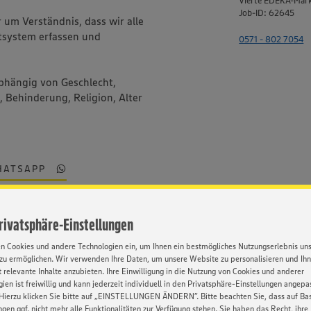
Vierte EDEKA-Mar
Job-ID: 62645
um Verständnis, dass wir alle
system erfassen und
0571 - 802 7054
bhängig von Geschlecht,
, Behinderung, Religion, Alter
HATSAPP
Privatsphäre-Einstellungen
en Cookies und andere Technologien ein, um Ihnen ein bestmögliches Nutzungserlebnis un
zu ermöglichen. Wir verwenden Ihre Daten, um unsere Website zu personalisieren und Ih
 relevante Inhalte anzubieten. Ihre Einwilligung in die Nutzung von Cookies und anderer
ien ist freiwillig und kann jederzeit individuell in den Privatsphäre-Einstellungen angepa
Hierzu klicken Sie bitte auf „EINSTELLUNGEN ÄNDERN”. Bitte beachten Sie, dass auf Basi
ngen ggf. nicht mehr alle Funktionalitäten zur Verfügung stehen. Sie haben das Recht, ihre