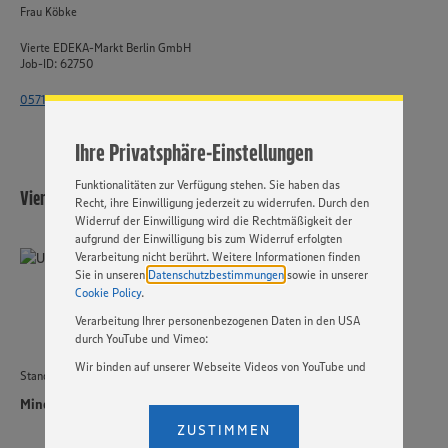
Wir setzen Cookies und andere Technologien ein, um Ihnen
Frau Köbke
ein bestmögliches Nutzungserlebnis unserer Website zu
ermöglichen. Wir verwenden Ihre Daten, um unsere
Vierte EDEKA-Markt Berlin GmbH
Website zu personalisieren und Ihnen möglichst relevante
Job-ID: 62750
Inhalte anzubieten. Ihre Einwilligung in die Nutzung von
Cookies und anderer Technologien ist freiwillig und kann
0571 - 802 7054
jederzeit individuell in den Privatsphäre-Einstellungen
angepasst werden. Hierzu klicken Sie bitte auf
Ihre Privatsphäre-Einstellungen
„EINSTELLUNGEN ÄNDERN”. Bitte beachten Sie, dass auf
Basis Ihrer Einstellungen ggf. nicht mehr alle
Funktionalitäten zur Verfügung stehen. Sie haben das
Vierte EDEKA-Markt Berlin GmbH
Recht, ihre Einwilligung jederzeit zu widerrufen. Durch den
Widerruf der Einwilligung wird die Rechtmäßigkeit der
aufgrund der Einwilligung bis zum Widerruf erfolgten
Verarbeitung nicht berührt. Weitere Informationen finden
Sie in unseren
Datenschutzbestimmungen
sowie in unserer
Cookie Policy
.
Verarbeitung Ihrer personenbezogenen Daten in den USA
durch YouTube und Vimeo:
Wir binden auf unserer Webseite Videos von YouTube und
Standort
Vimeo ein. Wenn Sie auf „Zustimmen” klicken, ohne die
Einstellungen bezüglich YouTube und Vimeo zu ändern,
Minden
willigen Sie im Sinne des Art. 49 Abs. 1 Satz 1 lit. a) DSGVO
ZUSTIMMEN
ein, dass Ihre Daten (IP-Adresse, Zeitstempel, ggf.