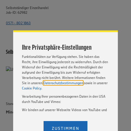
Wir setzen Cookies und andere Technologien ein, um Ihnen
Selbstständiger Einzelhandel
ein bestmögliches Nutzungserlebnis unserer Website zu
Job-ID: 62982
ermöglichen. Wir verwenden Ihre Daten, um unsere
Website zu personalisieren und Ihnen möglichst relevante
0571 - 802 1863
Inhalte anzubieten. Ihre Einwilligung in die Nutzung von
Cookies und anderer Technologien ist freiwillig und kann
jederzeit individuell in den Privatsphäre-Einstellungen
angepasst werden. Hierzu klicken Sie bitte auf
Ihre Privatsphäre-Einstellungen
„EINSTELLUNGEN ÄNDERN”. Bitte beachten Sie, dass auf
Selbstständiger Einzelhandel
Basis Ihrer Einstellungen ggf. nicht mehr alle
Funktionalitäten zur Verfügung stehen. Sie haben das
Recht, ihre Einwilligung jederzeit zu widerrufen. Durch den
Widerruf der Einwilligung wird die Rechtmäßigkeit der
aufgrund der Einwilligung bis zum Widerruf erfolgten
Verarbeitung nicht berührt. Weitere Informationen finden
Sie in unseren
Datenschutzbestimmungen
sowie in unserer
Cookie Policy
.
Verarbeitung Ihrer personenbezogenen Daten in den USA
durch YouTube und Vimeo:
Standort
Wir binden auf unserer Webseite Videos von YouTube und
Minden
Vimeo ein. Wenn Sie auf „Zustimmen” klicken, ohne die
Einstellungen bezüglich YouTube und Vimeo zu ändern,
willigen Sie im Sinne des Art. 49 Abs. 1 Satz 1 lit. a) DSGVO
ZUSTIMMEN
ein, dass Ihre Daten (IP-Adresse, Zeitstempel, ggf.