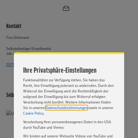
Wir setzen Cookies und andere Technologien ein, um Ihnen
Kontakt
ein bestmögliches Nutzungserlebnis unserer Website zu
ermöglichen. Wir verwenden Ihre Daten, um unsere
Frau Dickmann
Website zu personalisieren und Ihnen möglichst relevante
Inhalte anzubieten. Ihre Einwilligung in die Nutzung von
Selbstständiger Einzelhandel
Cookies und anderer Technologien ist freiwillig und kann
Job-ID: 62650
jederzeit individuell in den Privatsphäre-Einstellungen
angepasst werden. Hierzu klicken Sie bitte auf
0571 - 802 1863
Ihre Privatsphäre-Einstellungen
„EINSTELLUNGEN ÄNDERN”. Bitte beachten Sie, dass auf
Basis Ihrer Einstellungen ggf. nicht mehr alle
Funktionalitäten zur Verfügung stehen. Sie haben das
Recht, ihre Einwilligung jederzeit zu widerrufen. Durch den
Widerruf der Einwilligung wird die Rechtmäßigkeit der
Selbstständiger Einzelhandel
aufgrund der Einwilligung bis zum Widerruf erfolgten
Verarbeitung nicht berührt. Weitere Informationen finden
Sie in unseren
Datenschutzbestimmungen
sowie in unserer
Cookie Policy
.
Verarbeitung Ihrer personenbezogenen Daten in den USA
durch YouTube und Vimeo:
Wir binden auf unserer Webseite Videos von YouTube und