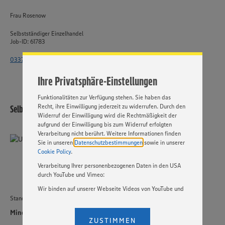
Wir setzen Cookies und andere Technologien ein, um Ihnen
Frau Rosenow
ein bestmögliches Nutzungserlebnis unserer Website zu
ermöglichen. Wir verwenden Ihre Daten, um unsere
Selbstständiger Einzelhandel
Website zu personalisieren und Ihnen möglichst relevante
Job-ID: 61783
Inhalte anzubieten. Ihre Einwilligung in die Nutzung von
Cookies und anderer Technologien ist freiwillig und kann
033764 - 2515 4471
jederzeit individuell in den Privatsphäre-Einstellungen
angepasst werden. Hierzu klicken Sie bitte auf
Ihre Privatsphäre-Einstellungen
„EINSTELLUNGEN ÄNDERN”. Bitte beachten Sie, dass auf
Basis Ihrer Einstellungen ggf. nicht mehr alle
Funktionalitäten zur Verfügung stehen. Sie haben das
Recht, ihre Einwilligung jederzeit zu widerrufen. Durch den
Selbstständiger Einzelhandel
Widerruf der Einwilligung wird die Rechtmäßigkeit der
aufgrund der Einwilligung bis zum Widerruf erfolgten
Verarbeitung nicht berührt. Weitere Informationen finden
Sie in unseren
Datenschutzbestimmungen
sowie in unserer
Cookie Policy
.
Verarbeitung Ihrer personenbezogenen Daten in den USA
durch YouTube und Vimeo:
Wir binden auf unserer Webseite Videos von YouTube und
Vimeo ein. Wenn Sie auf „Zustimmen” klicken, ohne die
Standort
Einstellungen bezüglich YouTube und Vimeo zu ändern,
Minden
willigen Sie im Sinne des Art. 49 Abs. 1 Satz 1 lit. a) DSGVO
ZUSTIMMEN
ein, dass Ihre Daten (IP-Adresse, Zeitstempel, ggf.