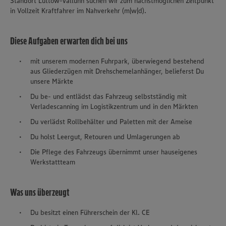
Standort Lüttow-Valluhn suchen wir zum nächstmöglichen Zeitpunkt
in Vollzeit Kraftfahrer im Nahverkehr (m|w|d).
Diese Aufgaben erwarten dich bei uns
mit unserem modernen Fuhrpark, überwiegend bestehend
aus Gliederzügen mit Drehschemelanhänger, belieferst Du
unsere Märkte
Du be- und entlädst das Fahrzeug selbstständig mit
Verladescanning im Logistikzentrum und in den Märkten
Du verlädst Rollbehälter und Paletten mit der Ameise
Du holst Leergut, Retouren und Umlagerungen ab
Die Pflege des Fahrzeugs übernimmt unser hauseigenes
Werkstattteam
Was uns überzeugt
Du besitzt einen Führerschein der Kl. CE