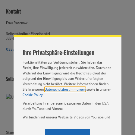
Wir setzen Cookies und andere Technologien ein, um Ihnen
Kontakt
ein bestmögliches Nutzungserlebnis unserer Website zu
ermöglichen. Wir verwenden Ihre Daten, um unsere
Frau Rosenow
Website zu personalisieren und Ihnen möglichst relevante
Inhalte anzubieten. Ihre Einwilligung in die Nutzung von
Selbstständiger Einzelhandel
Cookies und anderer Technologien ist freiwillig und kann
Job-ID: 62668
jederzeit individuell in den Privatsphäre-Einstellungen
angepasst werden. Hierzu klicken Sie bitte auf
033764 - 2515 4471
Ihre Privatsphäre-Einstellungen
„EINSTELLUNGEN ÄNDERN”. Bitte beachten Sie, dass auf
Basis Ihrer Einstellungen ggf. nicht mehr alle
Funktionalitäten zur Verfügung stehen. Sie haben das
Recht, ihre Einwilligung jederzeit zu widerrufen. Durch den
Widerruf der Einwilligung wird die Rechtmäßigkeit der
Selbstständiger Einzelhandel
aufgrund der Einwilligung bis zum Widerruf erfolgten
Verarbeitung nicht berührt. Weitere Informationen finden
Sie in unseren
Datenschutzbestimmungen
sowie in unserer
Cookie Policy
.
Verarbeitung Ihrer personenbezogenen Daten in den USA
durch YouTube und Vimeo:
Wir binden auf unserer Webseite Videos von YouTube und
Vimeo ein. Wenn Sie auf „Zustimmen” klicken, ohne die
Einstellungen bezüglich YouTube und Vimeo zu ändern,
Standort
willigen Sie im Sinne des Art. 49 Abs. 1 Satz 1 lit. a) DSGVO