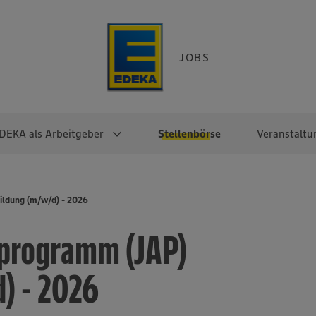
JOBS
DEKA als Arbeitgeber
Stellenbörse
Veranstaltu
e
EKA
Berufseinsteiger:innen
Arbeitgeber im
Berufserfahrene
ildung (m/w/d) - 2026
Überblick
raktikum
Traineeprogramme
Berufe@EDEKA
sprogramm (JAP)
EDEKA-Zentrale
en
duktion
Direkteinstieg
Selbstständig mit EDEKA
EDEKA Fruchtkontor
ntätigkeit
Noch Fragen?
) - 2026
EDEKA Foodservice
EDEKA-
Regionalgesellschaften