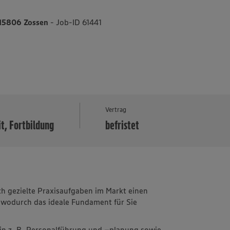
, 15806 Zossen
- Job-ID 61441
MEHR
Vertrag
it, Fortbildung
befristet
 gezielte Praxisaufgaben im Markt einen
 wodurch das ideale Fundament für Sie
in z. B. Personalführung und –planung sowie