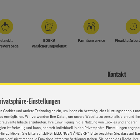
etriebl.
EDEKA
Familienservice
Flexible Arbei
rsvorsorge
Versicherungsdienst
Kontakt
g über unser Online-Formular.
Frau Bostelmann
Privatsphäre-Einstellungen
EDEKA-Markt Min
Job-ID: 61441
en Cookies und andere Technologien ein, um Ihnen ein bestmögliches Nutzungserlebnis un
zu ermöglichen. Wir verwenden Ihre Daten, um unsere Website zu personalisieren und Ih
033764 - 2515 47
de Schule; Berufsschule; HWK
 relevante Inhalte anzubieten. Ihre Einwilligung in die Nutzung von Cookies und anderer
ien ist freiwillig und kann jederzeit individuell in den Privatsphäre-Einstellungen angepa
Hierzu klicken Sie bitte auf „EINSTELLUNGEN ÄNDERN”. Bitte beachten Sie, dass auf Basi
ngen ggf. nicht mehr alle Funktionalitäten zur Verfügung stehen. Sie haben das Recht, ihre