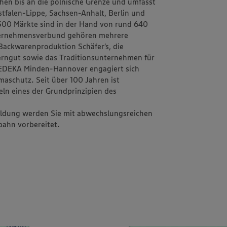
schen bis an die polnische Grenze und umfasst
tfalen-Lippe, Sachsen-Anhalt, Berlin und
1.500 Märkte sind in der Hand von rund 640
ternehmensverbund gehören mehrere
d Backwarenproduktion
Schäfer’s
, die
erngut
sowie das Traditionsunternehmen für
EDEKA Minden-Hannover engagiert sich
aschutz. Seit über 100 Jahren ist
eln
eines der Grundprinzipien des
bildung werden Sie mit abwechslungsreichen
fbahn vorbereitet.