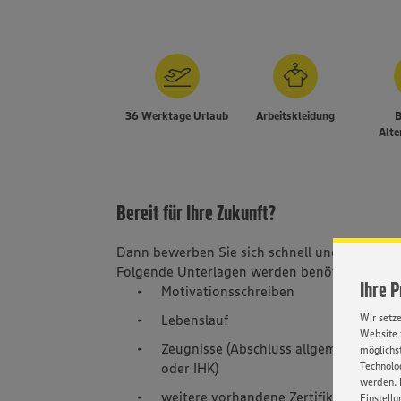
36 Werktage Urlaub
Arbeitskleidung
B
Alte
Bereit für Ihre Zukunft?
Dann bewerben Sie sich schnell und nachhalti
Folgende Unterlagen werden benötigt:
Ihre 
Motivationsschreiben
Lebenslauf
Wir setz
Website 
Zeugnisse (Abschluss allgemeinbilden
möglichst
oder IHK)
Technolog
werden. 
weitere vorhandene Zertifikate
Einstellu