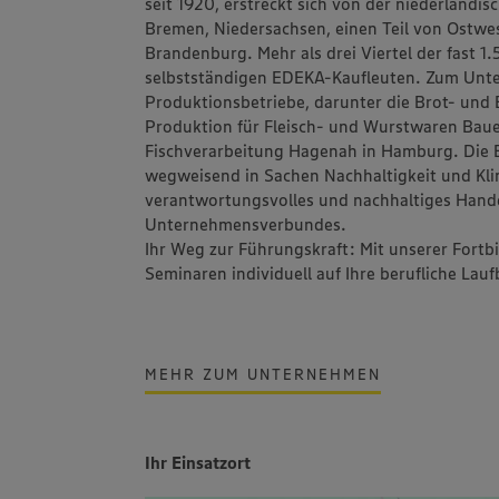
seit 1920, erstreckt sich von der niederländi
Bremen, Niedersachsen, einen Teil von Ostwes
Brandenburg. Mehr als drei Viertel der fast 
selbstständigen EDEKA-Kaufleuten. Zum Un
Produktionsbetriebe, darunter die Brot- un
Produktion für Fleisch- und Wurstwaren
Bau
Fischverarbeitung
Hagenah
in Hamburg. Die 
wegweisend in Sachen Nachhaltigkeit und Klim
verantwortungsvolles und nachhaltiges Hand
Unternehmensverbundes.
Ihr Weg zur Führungskraft: Mit unserer Fort
Seminaren individuell auf Ihre berufliche Lau
MEHR ZUM UNTERNEHMEN
Ihr Einsatzort