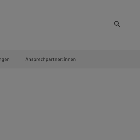
ngen
Ansprechpartner:innen
Mitarbeiter:innen
EDEKA Campus
Digitales Lernen
Veranstaltungen &
Wettbewerbe