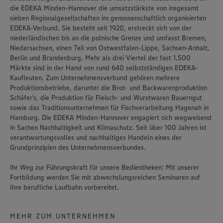
die
EDEKA Minden-Hannover
die umsatzstärkste von insgesamt
sieben Regionalgesellschaften im genossenschaftlich organisierten
EDEKA-Verbund. Sie besteht seit 1920, erstreckt sich von der
niederländischen bis an die polnische Grenze und umfasst Bremen,
Niedersachsen, einen Teil von Ostwestfalen-Lippe, Sachsen-Anhalt,
Berlin und Brandenburg. Mehr als drei Viertel der fast 1.500
Märkte sind in der Hand von rund 640 selbstständigen EDEKA-
Kaufleuten. Zum Unternehmensverbund gehören mehrere
Produktionsbetriebe, darunter die Brot- und Backwarenproduktion
Schäfer’s
, die Produktion für Fleisch- und Wurstwaren
Bauerngut
sowie das Traditionsunternehmen für Fischverarbeitung
Hagenah
in
Hamburg. Die EDEKA Minden-Hannover engagiert sich wegweisend
in Sachen Nachhaltigkeit und Klimaschutz. Seit über 100 Jahren ist
verantwortungsvolles und nachhaltiges Handeln
eines der
Grundprinzipien des Unternehmensverbundes.
Ihr Weg zur Führungskraft für unsere Bedientheken: Mit unserer
Fortbildung werden Sie mit abwechslungsreichen Seminaren auf
Ihre berufliche Laufbahn vorbereitet.
MEHR ZUM UNTERNEHMEN