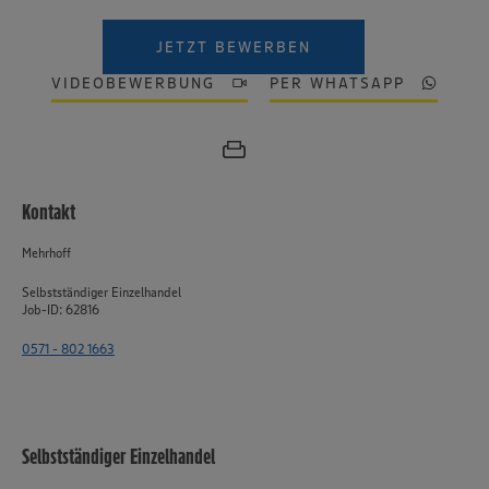
JETZT BEWERBEN
VIDEOBEWERBUNG
PER WHATSAPP
Kontakt
Mehrhoff
Selbstständiger Einzelhandel
Job-ID: 62816
0571 - 802 1663
Wir setzen Cookies und andere Technologien ein, um Ihnen
ein bestmögliches Nutzungserlebnis unserer Website zu
ermöglichen. Wir verwenden Ihre Daten, um unsere
Website zu personalisieren und Ihnen möglichst relevante
Selbstständiger Einzelhandel
Inhalte anzubieten. Ihre Einwilligung in die Nutzung von