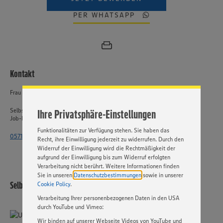
PER WHATSAPP
Wir setzen Cookies und andere Technologien ein, um Ihnen
ein bestmögliches Nutzungserlebnis unserer Website zu
ermöglichen. Wir verwenden Ihre Daten, um unsere
Website zu personalisieren und Ihnen möglichst relevante
Kontakt
Inhalte anzubieten. Ihre Einwilligung in die Nutzung von
Cookies und anderer Technologien ist freiwillig und kann
Frau Knoop
jederzeit individuell in den Privatsphäre-Einstellungen
angepasst werden. Hierzu klicken Sie bitte auf
Selbstständiger Einzelhandel
Ihre Privatsphäre-Einstellungen
„EINSTELLUNGEN ÄNDERN”. Bitte beachten Sie, dass auf
Job-ID: 61296
Basis Ihrer Einstellungen ggf. nicht mehr alle
Funktionalitäten zur Verfügung stehen. Sie haben das
0571 - 802 2141
Recht, ihre Einwilligung jederzeit zu widerrufen. Durch den
Widerruf der Einwilligung wird die Rechtmäßigkeit der
aufgrund der Einwilligung bis zum Widerruf erfolgten
Verarbeitung nicht berührt. Weitere Informationen finden
Sie in unseren
Datenschutzbestimmungen
sowie in unserer
Selbstständiger Einzelhandel
Cookie Policy
.
Verarbeitung Ihrer personenbezogenen Daten in den USA
durch YouTube und Vimeo:
Wir binden auf unserer Webseite Videos von YouTube und