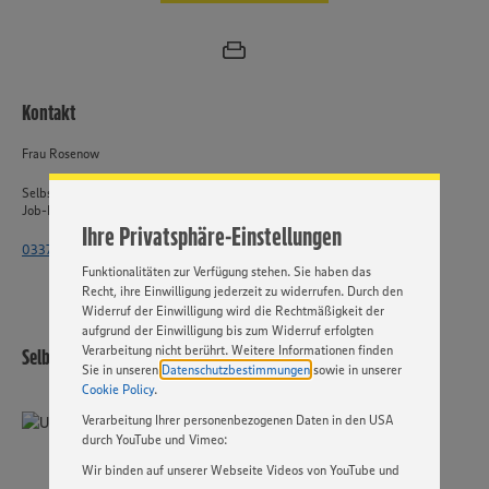
Wir setzen Cookies und andere Technologien ein, um Ihnen
ein bestmögliches Nutzungserlebnis unserer Website zu
Kontakt
ermöglichen. Wir verwenden Ihre Daten, um unsere
Website zu personalisieren und Ihnen möglichst relevante
Frau Rosenow
Inhalte anzubieten. Ihre Einwilligung in die Nutzung von
Cookies und anderer Technologien ist freiwillig und kann
Selbstständiger Einzelhandel
jederzeit individuell in den Privatsphäre-Einstellungen
Job-ID: 63257
angepasst werden. Hierzu klicken Sie bitte auf
Ihre Privatsphäre-Einstellungen
„EINSTELLUNGEN ÄNDERN”. Bitte beachten Sie, dass auf
033764 - 2515 4471
Basis Ihrer Einstellungen ggf. nicht mehr alle
Funktionalitäten zur Verfügung stehen. Sie haben das
Recht, ihre Einwilligung jederzeit zu widerrufen. Durch den
Widerruf der Einwilligung wird die Rechtmäßigkeit der
aufgrund der Einwilligung bis zum Widerruf erfolgten
Verarbeitung nicht berührt. Weitere Informationen finden
Selbstständiger Einzelhandel
Sie in unseren
Datenschutzbestimmungen
sowie in unserer
Cookie Policy
.
Verarbeitung Ihrer personenbezogenen Daten in den USA
durch YouTube und Vimeo:
Wir binden auf unserer Webseite Videos von YouTube und