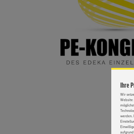
Ihre 
Wir setz
Website 
möglichst
Technolog
werden. 
Einstellu
Einwilli
aufgrund 