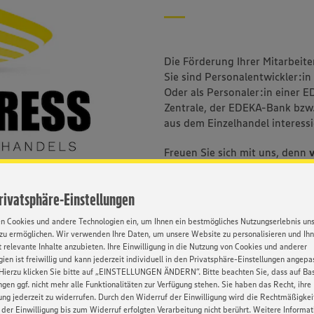
Die Förderung Ihrer Mitarbeite
Sie sind Personalentwickler:i
Oder als Personaler:in einer 
Zentrale, der EDEKA-Bank bzw
aus dem Einzelhandel interessi
Freuen Sie sich mit uns, denn
Kongress, sowie am 24.11.202
Zentrale in Hamburg statt.
Privatsphäre-Einstellungen
Seit 2014 treffen sich beim Pe
en Cookies und andere Technologien ein, um Ihnen ein bestmögliches Nutzungserlebnis un
all jene des EDEKA-Verbunds, 
zu ermöglichen. Wir verwenden Ihre Daten, um unsere Website zu personalisieren und Ih
Themen wie Förderung, Bindu
 relevante Inhalte anzubieten. Ihre Einwilligung in die Nutzung von Cookies und anderer
verbindet.
ien ist freiwillig und kann jederzeit individuell in den Privatsphäre-Einstellungen angepa
Hierzu klicken Sie bitte auf „EINSTELLUNGEN ÄNDERN”. Bitte beachten Sie, dass auf Basi
ngen ggf. nicht mehr alle Funktionalitäten zur Verfügung stehen. Sie haben das Recht, ihre
gung jederzeit zu widerrufen. Durch den Widerruf der Einwilligung wird die Rechtmäßigkei
der Einwilligung bis zum Widerruf erfolgten Verarbeitung nicht berührt. Weitere Informa