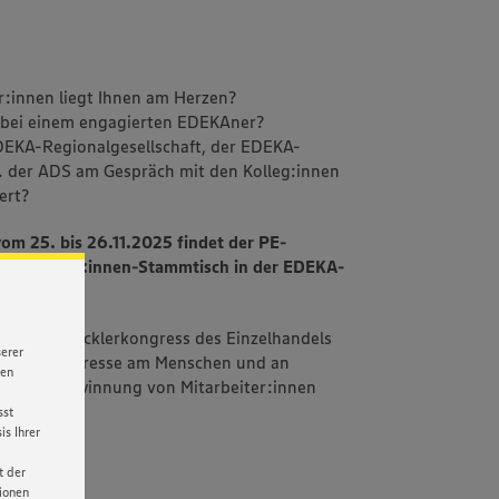
r:innen liegt Ihnen am Herzen?
n bei einem engagierten EDEKAner?
EDEKA-Regionalgesellschaft, der EDEKA-
. der ADS am Gespräch mit den Kolleg:innen
ert?
vom 25. bis 26.11.2025 findet der PE-
5 der PEler:innen-Stammtisch in der EDEKA-
rsonalentwicklerkongress des Einzelhandels
serer
die das Interesse am Menschen und an
nen
ng und Gewinnung von Mitarbeiter:innen
sst
s Ihrer
t der
tionen