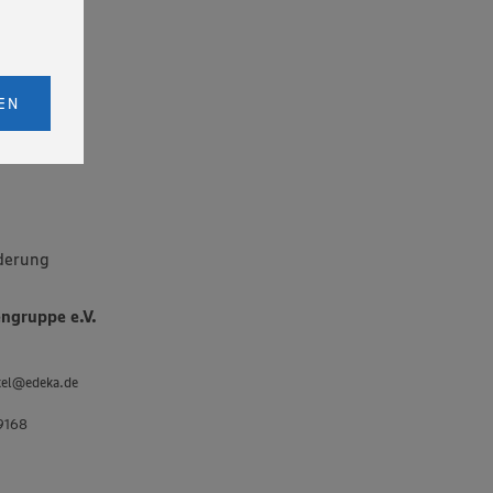
licken,
bs. 1
EN
eitet
senen
udem
er Cookie
derung
ngruppe e.V.
kel@edeka.de
9168