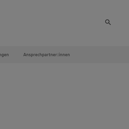
ngen
Ansprechpartner:innen
Mitarbeiter:innen
EDEKA Campus
Digitales Lernen
Veranstaltungen &
Wettbewerbe