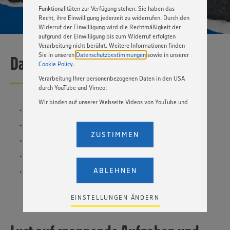
Funktionalitäten zur Verfügung stehen. Sie haben das
Recht, ihre Einwilligung jederzeit zu widerrufen. Durch den
Widerruf der Einwilligung wird die Rechtmäßigkeit der
aufgrund der Einwilligung bis zum Widerruf erfolgten
Verarbeitung nicht berührt. Weitere Informationen finden
Sie in unseren
Datenschutzbestimmungen
sowie in unserer
Das bringst Du mit:
Cookie Policy
.
Verarbeitung Ihrer personenbezogenen Daten in den USA
durch YouTube und Vimeo:
Wir binden auf unserer Webseite Videos von YouTube und
Mittelschulabschluss
Vimeo ein. Wenn Sie auf „Zustimmen” klicken, ohne die
Einstellungen bezüglich YouTube und Vimeo zu ändern,
Hohe Qualitätsansprüche an Lebensmittel und sich selbst
willigen Sie im Sinne des Art. 49 Abs. 1 Satz 1 lit. a) DSGVO
ZUSTIMMEN
ein, dass Ihre Daten (IP-Adresse, Zeitstempel, ggf.
Bewusstsein für die Notwendigkeit von Hygiene
Nutzerverhalten auf unserer Webseite) an die Anbieter der
Selbstständige Arbeitsweise
Dienste YouTube und Vimeo in den USA übermittelt und
dort verarbeitet werden. Der EuGH sieht die USA als Land
ABLEHNEN
Technisches Verständnis
mit einem nach europäischen Standards nicht
angemessenen Datenschutzniveau an. Es besteht das
Risiko eines Zugriffs durch US-amerikanische Behörden.
EINSTELLUNGEN ÄNDERN
Zudem wissen wir nicht genau, wie die Anbieter der
genannten Dienste Ihre Daten verarbeiten. Weitere
Informationen zur Nutzung der Dienste finden Sie in