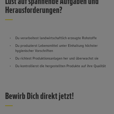
Lust auf spannende Aufgaben und
unseren Datenschutzhinweisen sowie in unserer Cookie
Policy unter den Stichworten „YouTube” und „Vimeo”.
Herausforderungen?
Du verarbeitest landwirtschaftlich erzeugte Rohstoffe
Du produzierst Lebensmittel unter Einhaltung höchster
hygienischer Vorschriften
Du richtest Produktionsanlagen her und überwachst sie
Du kontrollierst die hergestellten Produkte auf ihre Qualität
Bewirb Dich direkt jetzt!