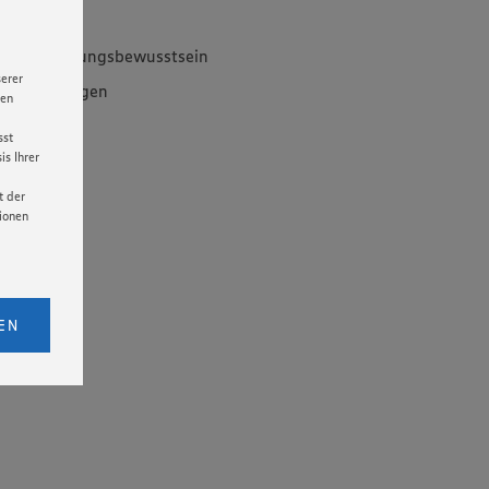
 Verantwortungsbewusstsein
serer
it Fahrzeugen
nen
s
sst
s Ihrer
halten
t der
tionen
licken,
bs. 1
EN
eitet
senen
udem
er Cookie