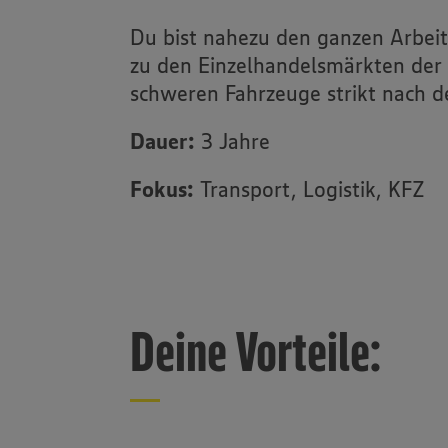
Verpackungen
Du bist nahezu den ganzen Arbei
Apeel-Produkte
zu den Einzelhandelsmärkten der 
Mikroplastikfrei-Siegel
schweren Fahrzeuge strikt nach 
Dauer:
3 Jahre
Fokus:
Transport, Logistik, KFZ
Deine Vorteile: