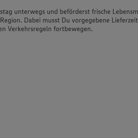
Sportförderung
tstag unterwegs und beförderst frische Lebensm
Verkehrssicherheit: Aktion
Abbiegeassistent
Region. Dabei musst Du vorgegebene Lieferzeite
den Verkehrsregeln fortbewegen.