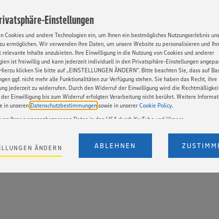
Mittelschulabschluss
Privatsphäre-Einstellungen
Selbstständigkeit und
en Cookies und andere Technologien ein, um Ihnen ein bestmögliches Nutzungserlebnis un
Interesse am Umgang m
zu ermöglichen. Wir verwenden Ihre Daten, um unsere Website zu personalisieren und Ih
 relevante Inhalte anzubieten. Ihre Einwilligung in die Nutzung von Cookies und anderer
Technisches Verständni
ien ist freiwillig und kann jederzeit individuell in den Privatsphäre-Einstellungen angepa
Hierzu klicken Sie bitte auf „EINSTELLUNGEN ÄNDERN”. Bitte beachten Sie, dass auf Basi
Kundenorientiertes Ver
ngen ggf. nicht mehr alle Funktionalitäten zur Verfügung stehen. Sie haben das Recht, ihre
gung jederzeit zu widerrufen. Durch den Widerruf der Einwilligung wird die Rechtmäßigkei
der Einwilligung bis zum Widerruf erfolgten Verarbeitung nicht berührt. Weitere Informa
ie in unseren
Datenschutzbestimmungen
sowie in unserer
Cookie Policy
.
tung Ihrer personenbezogenen Daten in den USA durch YouTube und Vimeo:
en auf unserer Webseite Videos von YouTube und Vimeo ein. Wenn Sie auf „Zustimmen” k
Einstellungen bezüglich YouTube und Vimeo zu ändern, willigen Sie im Sinne des Art. 49 A
ABLEHNEN
ZUSTIMM
ELLUNGEN ÄNDERN
t. a) DSGVO ein, dass Ihre Daten (IP-Adresse, Zeitstempel, ggf. Nutzerverhalten auf unserer
) an die Anbieter der Dienste YouTube und Vimeo in den USA übermittelt und dort verarb
Der EuGH sieht die USA als Land mit einem nach europäischen Standards nicht angemes
utzniveau an. Es besteht das Risiko eines Zugriffs durch US-amerikanische Behörden. Z
r nicht genau, wie die Anbieter der genannten Dienste Ihre Daten verarbeiten. Weitere
ionen zur Nutzung der Dienste finden Sie in unseren Datenschutzhinweisen sowie in unser
nter den Stichworten „YouTube” und „Vimeo”.