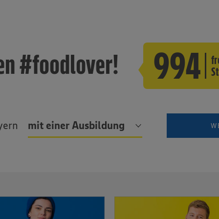
Sportförderung
Verkehrssicherheit: Aktion
Abbiegeassistent
994
en #foodlover!
fr
St
yern
mit einer Ausbildung
W