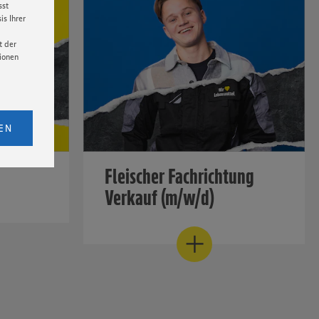
sst
s Ihrer
t der
tionen
licken,
bs. 1
EN
eitet
senen
Fleischer Fachrichtung
udem
Verkauf (m/w/d)
er Cookie
eden
Werde zum Kundenliebling!
Mehr erfahren