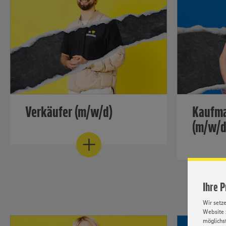
Verkäufer (m/w/d)
Kaufma
(m/w/d
Werde zum Liebling der Kunden!
Werde zu
Mehr erfahren
Mehr erfa
Ihre 
Wir setz
Website 
möglichst