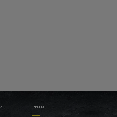
ng
Presse