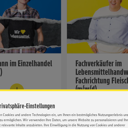
nn im Einzelhandel
Fachverkäufer im
)
Lebensmittelhandw
Fachrichtung Fleisc
r Vertrauensperson!
(m/w/d)
hren
Werde Herrscher der Fleis
Privatsphäre-Einstellungen
en Cookies und andere Technologien ein, um Ihnen ein bestmögliches Nutzungserlebnis un
Mehr erfahren
zu ermöglichen. Wir verwenden Ihre Daten, um unsere Website zu personalisieren und Ih
 relevante Inhalte anzubieten. Ihre Einwilligung in die Nutzung von Cookies und anderer