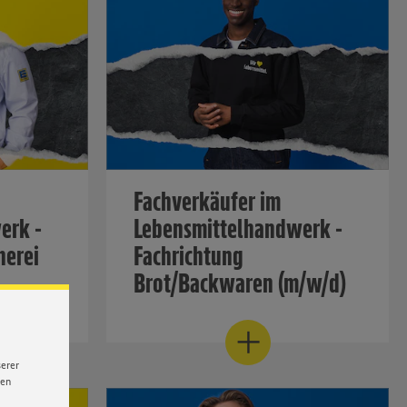
Fachverkäufer im
erk -
Lebensmittelhandwerk -
herei
Fachrichtung
Brot/Backwaren (m/w/d)
chtheke!
Werde Beschaffer des täglichen
Brotes!
serer
nen
Mehr erfahren