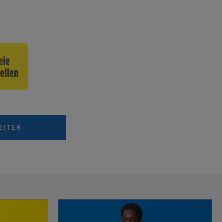
eie
ellen
EITER