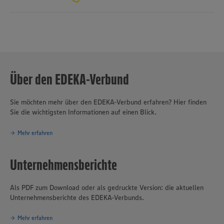
verantwortungsvolles und nachhaltiges Handeln
eines der
Grundprinzipien des Unternehmensverbundes.
Über den EDEKA-Verbund
Sie möchten mehr über den EDEKA-Verbund erfahren? Hier finden
Sie die wichtigsten Informationen auf einen Blick.
Mehr erfahren
Unternehmensberichte
Als PDF zum Download oder als gedruckte Version: die aktuellen
Unternehmensberichte des EDEKA-Verbunds.
Mehr erfahren