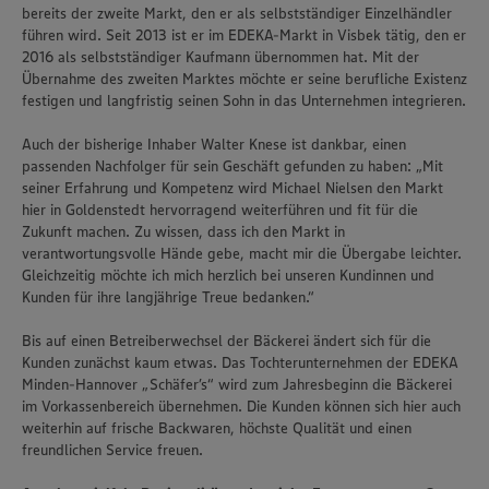
bereits der zweite Markt, den er als selbstständiger Einzelhändler
führen wird. Seit 2013 ist er im EDEKA-Markt in Visbek tätig, den er
2016 als selbstständiger Kaufmann übernommen hat. Mit der
Übernahme des zweiten Marktes möchte er seine berufliche Existenz
festigen und langfristig seinen Sohn in das Unternehmen integrieren.
Auch der bisherige Inhaber Walter Knese ist dankbar, einen
passenden Nachfolger für sein Geschäft gefunden zu haben: „Mit
seiner Erfahrung und Kompetenz wird Michael Nielsen den Markt
hier in Goldenstedt hervorragend weiterführen und fit für die
Zukunft machen. Zu wissen, dass ich den Markt in
verantwortungsvolle Hände gebe, macht mir die Übergabe leichter.
Gleichzeitig möchte ich mich herzlich bei unseren Kundinnen und
Kunden für ihre langjährige Treue bedanken.“
Bis auf einen Betreiberwechsel der Bäckerei ändert sich für die
Kunden zunächst kaum etwas. Das Tochterunternehmen der EDEKA
Minden-Hannover „Schäfer’s“ wird zum Jahresbeginn die Bäckerei
im Vorkassenbereich übernehmen. Die Kunden können sich hier auch
weiterhin auf frische Backwaren, höchste Qualität und einen
freundlichen Service freuen.
Wir setzen Cookies und andere Technologien ein, um Ihnen