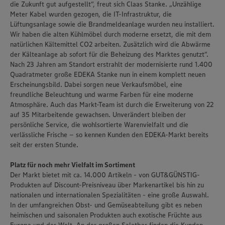
die Zukunft gut aufgestellt“, freut sich Claas Stanke. „Unzählige
Meter Kabel wurden gezogen, die IT-Infrastruktur, die
Lüftungsanlage sowie die Brandmeldeanlage wurden neu installiert.
Wir haben die alten Kühlmöbel durch moderne ersetzt, die mit dem
natürlichen Kältemittel CO2 arbeiten. Zusätzlich wird die Abwärme
der Kälteanlage ab sofort für die Beheizung des Marktes genutzt“.
Nach 23 Jahren am Standort erstrahlt der modernisierte rund 1.400
Quadratmeter große EDEKA Stanke nun in einem komplett neuen
Erscheinungsbild. Dabei sorgen neue Verkaufsmöbel, eine
freundliche Beleuchtung und warme Farben für eine moderne
Atmosphäre. Auch das Markt-Team ist durch die Erweiterung von 22
auf 35 Mitarbeitende gewachsen. Unverändert bleiben der
persönliche Service, die wohlsortierte Warenvielfalt und die
verlässliche Frische – so kennen Kunden den EDEKA-Markt bereits
seit der ersten Stunde.
Platz für noch mehr Vielfalt im Sortiment
Der Markt bietet mit ca. 14.000 Artikeln - von GUT&GÜNSTIG-
Produkten auf Discount-Preisniveau über Markenartikel bis hin zu
nationalen und internationalen Spezialitäten - eine große Auswahl.
In der umfangreichen Obst- und Gemüseabteilung gibt es neben
heimischen und saisonalen Produkten auch exotische Früchte aus