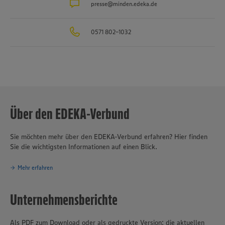
sowie das Traditionsunternehmen für Fischverarbeitung
presse@minden.edeka.de
Hagenah
in
Hamburg. Die EDEKA Minden-Hannover engagiert sich wegweisend
in Sachen Nachhaltigkeit und Klimaschutz. Seit über 100 Jahren ist
0571 802-1032
verantwortungsvolles und nachhaltiges Handeln
eines der
Grundprinzipien des Unternehmensverbundes.
Über den EDEKA-Verbund
Sie möchten mehr über den EDEKA-Verbund erfahren? Hier finden
Sie die wichtigsten Informationen auf einen Blick.
Mehr erfahren
Unternehmensberichte
Als PDF zum Download oder als gedruckte Version: die aktuellen