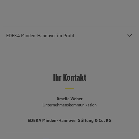
EDEKA Minden-Hannover im Profil
Mit einem Außenumsatz von rund 12,43 Milliarden Euro und rund
76.400 Mitarbeiterinnen und Mitarbeitern (einschließlich des
selbstständigen Einzelhandels und etwa 3.140 Auszubildenden) ist
Ihr Kontakt
die
EDEKA Minden-Hannover
die umsatzstärkste von insgesamt
sechs Regionalgesellschaften im genossenschaftlich organisierten
EDEKA-Verbund. Sie besteht seit 1920, erstreckt sich von der
niederländischen bis an die polnische Grenze und umfasst Bremen,
Amelie Weber
Niedersachsen, einen Teil von Ostwestfalen-Lippe, Sachsen-Anhalt,
Unternehmenskommunikation
Berlin und Brandenburg. Mehr als drei Viertel der fast 1.500
Märkte sind in der Hand von rund 650 selbstständigen EDEKA-
EDEKA Minden-Hannover Stiftung & Co. KG
Kaufleuten. Zum Unternehmensverbund gehören mehrere
Produktionsbetriebe, darunter die Brot- und Backwarenproduktion
Schäfer’s
, die Produktion für Fleisch- und Wurstwaren
Bauerngut