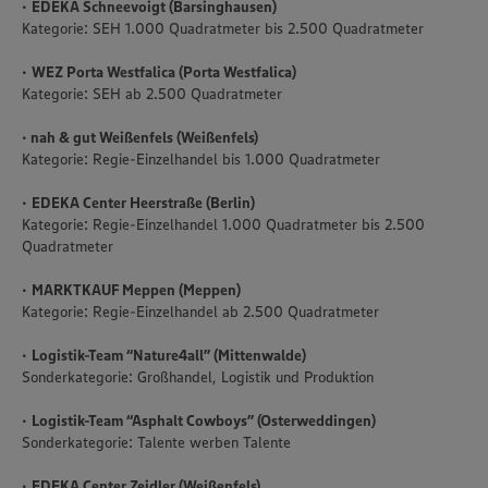
•
EDEKA Schneevoigt (Barsinghausen)
Policy unter den Stichworten „YouTube” und „Vimeo”.
Kategorie: SEH 1.000 Quadratmeter bis 2.500 Quadratmeter
•
WEZ Porta Westfalica (Porta Westfalica)
Kategorie: SEH ab 2.500 Quadratmeter
•
nah & gut Weißenfels (Weißenfels)
Kategorie: Regie-Einzelhandel bis 1.000 Quadratmeter
•
EDEKA Center Heerstraße (Berlin)
Kategorie: Regie-Einzelhandel 1.000 Quadratmeter bis 2.500
Quadratmeter
•
MARKTKAUF Meppen (Meppen)
Kategorie: Regie-Einzelhandel ab 2.500 Quadratmeter
•
Logistik-Team “Nature4all” (Mittenwalde)
Sonderkategorie: Großhandel, Logistik und Produktion
•
Logistik-Team “Asphalt Cowboys” (Osterweddingen)
Sonderkategorie: Talente werben Talente
•
EDEKA Center Zeidler (Weißenfels)