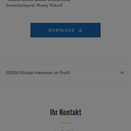
Sonderkategorie: Money Maker$
DOWNLOAD
EDEKA Minden-Hannover im Profil
Mit einem Außenumsatz von rund 12,43 Milliarden Euro und rund
76.400 Mitarbeiterinnen und Mitarbeitern (einschließlich des
selbstständigen Einzelhandels und etwa 3.140 Auszubildenden) ist
Ihr Kontakt
die
EDEKA Minden-Hannover
die umsatzstärkste von insgesamt
sechs Regionalgesellschaften im genossenschaftlich organisierten
EDEKA-Verbund. Sie besteht seit 1920, erstreckt sich von der