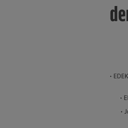
de
• EDEK
• 
• 