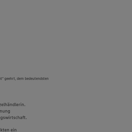
ut“ geehrt, dem bedeutendsten
zelhändlerin.
hnung
gswirtschaft.
rkten ein