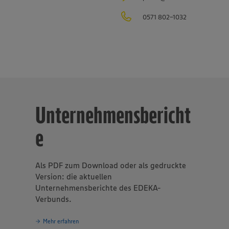
gsvolles und nachhaltiges Handeln
eines der Grundprinzipien de
sverbundes.
0571 802-1032
Unternehmensbericht
e
Als PDF zum Download oder als gedruckte
Version: die aktuellen
Unternehmensberichte des EDEKA-
Verbunds.
Mehr erfahren