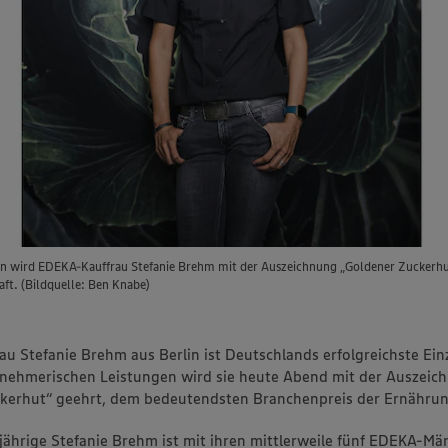
en wird EDEKA-Kauffrau Stefanie Brehm mit der Auszeichnung „Goldener Zuckerh
ft. (Bildquelle: Ben Knabe)
u Stefanie Brehm aus Berlin ist Deutschlands erfolgreichste Ein
rnehmerischen Leistungen wird sie heute Abend mit der Auszeic
kerhut“ geehrt, dem bedeutendsten Branchenpreis der Ernährun
jährige Stefanie Brehm ist mit ihren mittlerweile fünf EDEKA-Mä