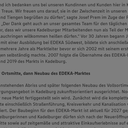
d ich bedanken uns bei unseren Kundinnen und Kunden hier in 
 Treue. Wir freuen uns darauf, sie in der Zwischenzeit in unseren
nd Tiengen begrüßen zu dürfen“, sagte Josef Prem im Zuge der
 „Der Dank geht auch an unser gesamtes Team für den täglichen 
hr, dass wir unsere Kadelburger Mitarbeitenden nun als Teil der 
Lauchringen willkommen heißen dürfen.“ Vor 30 Jahren begann 
e mit einer Ausbildung bei EDEKA Südwest, bildete sich anschließ
 mehrere Jahre als Marktleiter bevor er sich 2002 mit seinem er
gen selbständig machte. 2007 folgte die Übernahme des EDEKA-
nd 2019 des Markts in Kadelburg.
r Ortsmitte, dann Neubau des EDEKA-Marktes
nstehenden Abriss und später folgenden Neubau des Vollsortim
gungsangebot in Kadelburg zukunftsorientiert ausgerichtet. Noc
 neue Markt fertiggestellt sein wird. Zunächst wird die komplett
tte einschließlich Straßenführung, Kreisverkehr und Kanalisation
ert. Der Baubeginn für den EDEKA-Markt ist aktuell für 2027 ge
delburgerinnen und Kadelburger dürfen sich nach der Neueröffnu
tte sowie auf zeitgemäße und attraktive Einkaufserlebnisse auf