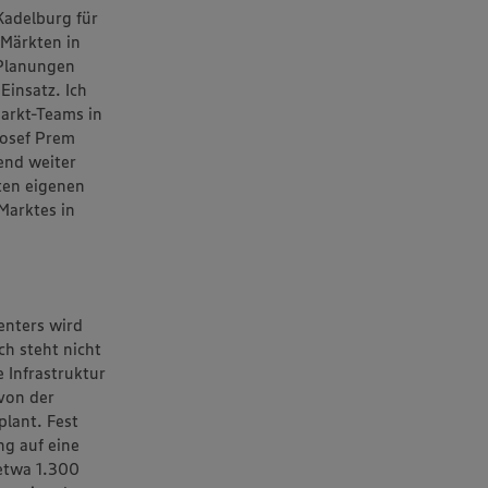
Kadelburg für
 Märkten in
 Planungen
Einsatz. Ich
Markt-Teams in
Josef Prem
end weiter
sten eigenen
Marktes in
enters wird
h steht nicht
e Infrastruktur
 von der
plant. Fest
ng auf eine
 etwa 1.300