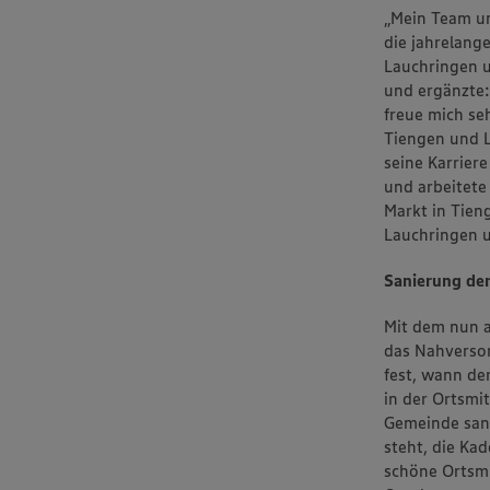
„Mein Team un
die jahrelange
Lauchringen u
und ergänzte:
freue mich se
Tiengen und 
seine Karrier
und arbeitete
Markt in Tien
Lauchringen u
Sanierung de
Mit dem nun a
das Nahversor
fest, wann der
in der Ortsmi
Gemeinde sani
steht, die Ka
schöne Ortsmi