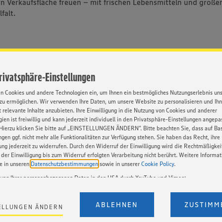
 Verkaufsfläche freuen – mit frischen Lebensmitteln und großer
falt.
DOWNLOAD
Privatsphäre-Einstellungen
en Cookies und andere Technologien ein, um Ihnen ein bestmögliches Nutzungserlebnis un
zu ermöglichen. Wir verwenden Ihre Daten, um unsere Website zu personalisieren und Ih
 relevante Inhalte anzubieten. Ihre Einwilligung in die Nutzung von Cookies und anderer
ien ist freiwillig und kann jederzeit individuell in den Privatsphäre-Einstellungen angepa
Hierzu klicken Sie bitte auf „EINSTELLUNGEN ÄNDERN”. Bitte beachten Sie, dass auf Basi
ngen ggf. nicht mehr alle Funktionalitäten zur Verfügung stehen. Sie haben das Recht, ihre
gung jederzeit zu widerrufen. Durch den Widerruf der Einwilligung wird die Rechtmäßigkei
west
der Einwilligung bis zum Widerruf erfolgten Verarbeitung nicht berührt. Weitere Informa
ie in unseren
Datenschutzbestimmungen
sowie in unserer
Cookie Policy
.
tung Ihrer personenbezogenen Daten in den USA durch YouTube und Vimeo:
en auf unserer Webseite Videos von YouTube und Vimeo ein. Wenn Sie auf „Zustimmen” k
 mit Sitz in Offenburg ist eine von sechs EDEKA-Regionalgesell
Einstellungen bezüglich YouTube und Vimeo zu ändern, willigen Sie im Sinne des Art. 49 A
ABLEHNEN
ZUSTIMM
ELLUNGEN ÄNDERN
nd erzielte im Jahr 2025 einen Verbund-Einzelhandelsumsatz vo
t. a) DSGVO ein, dass Ihre Daten (IP-Adresse, Zeitstempel, ggf. Nutzerverhalten auf unserer
) an die Anbieter der Dienste YouTube und Vimeo in den USA übermittelt und dort verarb
ro. Mit rund 1.100 Märkten, größtenteils betrieben von selbststä