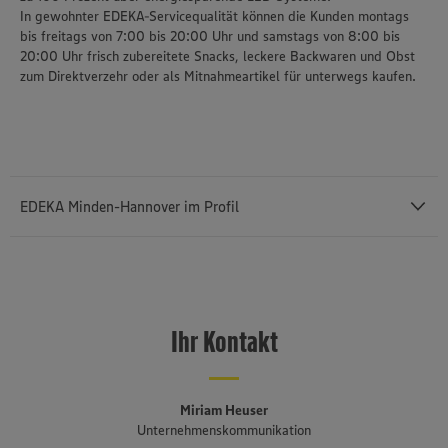
unseren Datenschutzhinweisen sowie in unserer Cookie
In gewohnter EDEKA-Servicequalität können die Kunden montags
Policy unter den Stichworten „YouTube” und „Vimeo”.
bis freitags von 7:00 bis 20:00 Uhr und samstags von 8:00 bis
20:00 Uhr frisch zubereitete Snacks, leckere Backwaren und Obst
zum Direktverzehr oder als Mitnahmeartikel für unterwegs kaufen.
EDEKA Minden-Hannover im Profil
Mit einem Außenumsatz von rund 12,43 Milliarden Euro und rund
76.400 Mitarbeiterinnen und Mitarbeitern (einschließlich des
selbstständigen Einzelhandels und etwa 3.140 Auszubildenden) ist
Ihr Kontakt
die
EDEKA Minden-Hannover
die umsatzstärkste von insgesamt
sechs Regionalgesellschaften im genossenschaftlich organisierten
EDEKA-Verbund. Sie besteht seit 1920, erstreckt sich von der
niederländischen bis an die polnische Grenze und umfasst Bremen,
Miriam Heuser
Niedersachsen, einen Teil von Ostwestfalen-Lippe, Sachsen-Anhalt,
Unternehmenskommunikation