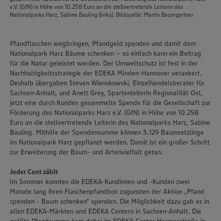
e.V. (GfN) in Höhe von 10.258 Euro an die stellvertretende Leiterin des
Nationalparks Harz, Sabine Bauling (links). Bildquelle: Martin Baumgartner
Pfandflaschen wegbringen, Pfandgeld spenden und damit dem
Nationalpark Harz Bäume schenken – so einfach kann ein Beitrag
für die Natur geleistet werden. Der Umweltschutz ist fest in der
Nachhaltigkeitsstrategie der EDEKA Minden-Hannover verankert.
Deshalb übergaben Steven Wienskowski, Einzelhandelsberater für
Sachsen-Anhalt, und Anett Grey, Spartenleiterin Regionalität Ost,
jetzt eine durch Kunden gesammelte Spende für die Gesellschaft zur
Förderung des Nationalparks Harz e.V. (GfN) in Höhe von 10.258
Euro an die stellvertretende Leiterin des Nationalparks Harz, Sabine
Bauling. Mithilfe der Spendensumme können 5.129 Baumsetzlinge
im Nationalpark Harz gepflanzt werden. Damit ist ein großer Schritt
zur Erweiterung der Baum- und Artenvielfalt getan.
Jeder Cent zählt
Im Sommer konnten die EDEKA-Kundinnen und -Kunden zwei
Wir setzen Cookies und andere Technologien ein, um Ihnen
Monate lang ihren Flaschenpfandbon zugunsten der Aktion „Pfand
ein bestmögliches Nutzungserlebnis unserer Website zu
spenden - Baum schenken" spenden. Die Möglichkeit dazu gab es in
ermöglichen. Wir verwenden Ihre Daten, um unsere
allen EDEKA-Märkten und EDEKA Centern in Sachsen-Anhalt. Die
Website zu personalisieren und Ihnen möglichst relevante
Inhalte anzubieten. Ihre Einwilligung in die Nutzung von