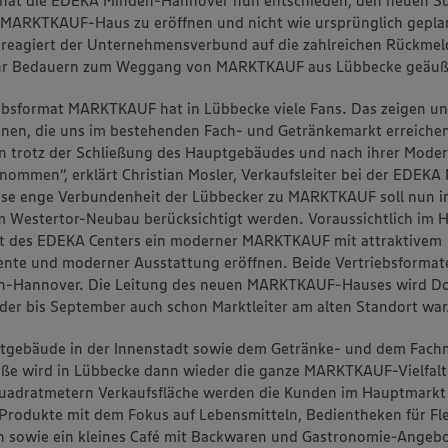
s hat die EDEKA Minden-Hannover nun entschieden, den neuen 
 MARKTKAUF-Haus zu eröffnen und nicht wie ursprünglich gepla
 reagiert der Unternehmensverbund auf die zahlreichen Rückme
ihr Bedauern zum Weggang von MARKTKAUF aus Lübbecke geäuße
ebsformat MARKTKAUF hat in Lübbecke viele Fans. Das zeigen un
onen, die uns im bestehenden Fach- und Getränkemarkt erreiche
 trotz der Schließung des Hauptgebäudes und nach ihrer Moder
nommen“, erklärt Christian Mosler, Verkaufsleiter bei der EDEKA
ese enge Verbundenheit der Lübbecker zu MARKTKAUF soll nun 
 Westertor-Neubau berücksichtigt werden. Voraussichtlich im 
att des EDEKA Centers ein moderner MARKTKAUF mit attraktivem
nte und moderner Ausstattung eröffnen. Beide Vertriebsformat
-Hannover. Die Leitung des neuen MARKTKAUF-Hauses wird Do
er bis September auch schon Marktleiter am alten Standort war
tgebäude in der Innenstadt sowie dem Getränke- und dem Fachm
ße wird in Lübbecke dann wieder die ganze MARKTKAUF-Vielfalt
uadratmetern Verkaufsfläche werden die Kunden im Hauptmark
Produkte mit dem Fokus auf Lebensmitteln, Bedientheken für Fle
h sowie ein kleines Café mit Backwaren und Gastronomie-Angebo