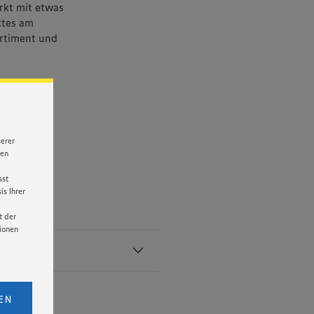
rkt mit etwas
ktes am
ortiment und
serer
nen
sst
s Ihrer
t der
tionen
licken,
bs. 1
EN