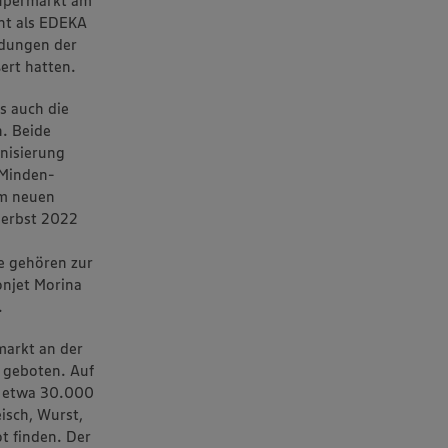
Supermarkt am
nt als EDEKA
ldungen der
rt hatten.
s auch die
n. Beide
nisierung
 Minden-
im neuen
Herbst 2022
e gehören zur
njet Morina
.
arkt an der
 geboten. Auf
t etwa 30.000
isch, Wurst,
t finden. Der