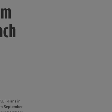
im
ach
KAUF-Fans in
 im September