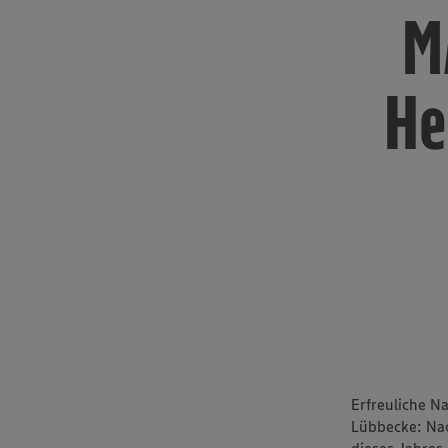
M
He
Erfreuliche N
Lübbecke: Na