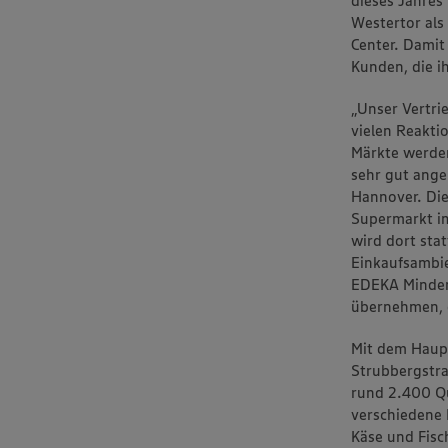
dieses Jahre
Westertor als
Center. Damit
Kunden, die 
„Unser Vertri
vielen Reakti
Märkte werden
sehr gut ange
Hannover. Di
Supermarkt im
wird dort st
Einkaufsambie
EDEKA Minden
übernehmen, d
Mit dem Haup
Strubbergstra
rund 2.400 Q
verschiedene 
Käse und Fisc