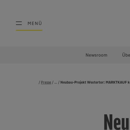
MENÜ
MENÜ
Newsroom
Übe
Presse
...
Pressemeldungen
Neubau-Projekt Westertor: MARKTKAUF k
Neu