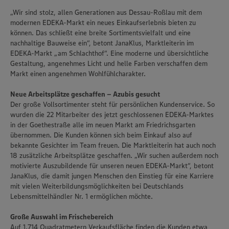
„Wir sind stolz, allen Generationen aus Dessau-Roßlau mit dem
modernen EDEKA-Markt ein neues Einkaufserlebnis bieten zu
können. Das schließt eine breite Sortimentsvielfalt und eine
nachhaltige Bauweise ein“, betont JanaKlus, Marktleiterin im
EDEKA-Markt „am Schlachthof“. Eine moderne und übersichtliche
Gestaltung, angenehmes Licht und helle Farben verschaffen dem
Markt einen angenehmen Wohlfühlcharakter.
Neue Arbeitsplätze geschaffen – Azubis gesucht
Der große Vollsortimenter steht für persönlichen Kundenservice. So
wurden die 22 Mitarbeiter des jetzt geschlossenen EDEKA-Marktes
in der Goethestraße alle im neuen Markt am Friedrichsgarten
übernommen. Die Kunden können sich beim Einkauf also auf
bekannte Gesichter im Team freuen. Die Marktleiterin hat auch noch
18 zusätzliche Arbeitsplätze geschaffen. „Wir suchen außerdem noch
motivierte Auszubildende für unseren neuen EDEKA-Markt“, betont
JanaKlus, die damit jungen Menschen den Einstieg für eine Karriere
mit vielen Weiterbildungsmöglichkeiten bei Deutschlands
Lebensmittelhändler Nr. 1 ermöglichen möchte.
Große Auswahl im Frischebereich
Wir setzen Cookies und andere Technologien ein, um Ihnen
Auf 1.714 Quadratmetern Verkaufsfläche finden die Kunden etwa