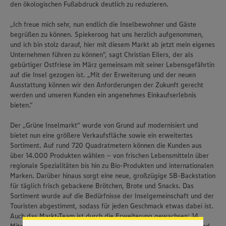
den ökologischen Fußabdruck deutlich zu reduzieren.
„Ich freue mich sehr, nun endlich die Inselbewohner und Gäste
begrüßen zu können. Spiekeroog hat uns herzlich aufgenommen,
und ich bin stolz darauf, hier mit diesem Markt ab jetzt mein eigenes
Unternehmen führen zu können“, sagt Christian Eilers, der als
gebürtiger Ostfriese im März gemeinsam mit seiner Lebensgefährtin
auf die Insel gezogen ist. „Mit der Erweiterung und der neuen
Ausstattung können wir den Anforderungen der Zukunft gerecht
werden und unseren Kunden ein angenehmes Einkaufserlebnis
bieten.“
Der „Grüne Inselmarkt“ wurde von Grund auf modernisiert und
bietet nun eine größere Verkaufsfläche sowie ein erweitertes
Sortiment. Auf rund 720 Quadratmetern können die Kunden aus
über 14.000 Produkten wählen – von frischen Lebensmitteln über
regionale Spezialitäten bis hin zu Bio-Produkten und internationalen
Wir setzen Cookies und andere Technologien ein, um Ihnen
Marken. Darüber hinaus sorgt eine neue, großzügige SB-Backstation
ein bestmögliches Nutzungserlebnis unserer Website zu
für täglich frisch gebackene Brötchen, Brote und Snacks. Das
ermöglichen. Wir verwenden Ihre Daten, um unsere
Sortiment wurde auf die Bedürfnisse der Inselgemeinschaft und der
Website zu personalisieren und Ihnen möglichst relevante
Touristen abgestimmt, sodass für jeden Geschmack etwas dabei ist.
Inhalte anzubieten. Ihre Einwilligung in die Nutzung von
Auch das Markt-Team ist durch die Erweiterung gewachsen: 14
Cookies und anderer Technologien ist freiwillig und kann
jederzeit individuell in den Privatsphäre-Einstellungen