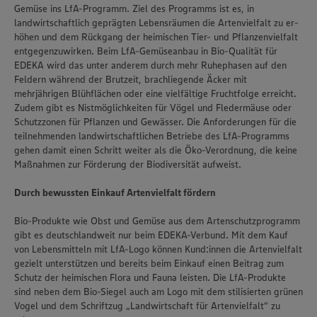
Gemüse ins LfA-Programm. Ziel des Pro­gramms ist es, in
landwirtschaftlich geprägten Lebensräumen die Artenvielfalt zu er­
höhen und dem Rückgang der heimischen Tier- und Pflanzenvielfalt
entgegen­zuwir­ken. Beim LfA-Gemüseanbau in Bio-Qua­lität für
EDEKA wird das unter anderem durch mehr Ruhe­phasen auf den
Feldern während der Brutzeit, brachliegende Äcker mit
mehrjährigen Blühflächen oder eine vielfältige Fruchtfolge erreicht.
Zudem gibt es Nist­möglichkeiten für Vögel und Fledermäuse oder
Schutzzonen für Pflanzen und Gewässer. Die Anfor­derungen für die
teil­nehmenden landwirtschaftlichen Betriebe des LfA-Programms
ge­hen damit einen Schritt weiter als die Öko-Verordnung, die keine
Maßnahmen zur Förderung der Bio­diversität aufweist.
Durch bewussten Einkauf Artenvielfalt fördern
Bio-Produkte wie Obst und Gemüse aus dem Artenschutzprogramm
gibt es deutschlandweit nur beim EDEKA-Verbund. Mit dem Kauf
von Lebensmitteln mit LfA-Logo können Kund:innen die Artenvielfalt
Wir setzen Cookies und andere Technologien ein, um Ihnen
gezielt unterstützen und bereits beim Einkauf einen Beitrag zum
ein bestmögliches Nutzungserlebnis unserer Website zu
Schutz der heimischen Flora und Fauna leisten. Die LfA-Produkte
ermöglichen. Wir verwenden Ihre Daten, um unsere
sind neben dem Bio-Siegel auch am Logo mit dem stilisierten grünen
Website zu personalisieren und Ihnen möglichst relevante
Inhalte anzubieten. Ihre Einwilligung in die Nutzung von
Vogel und dem Schriftzug „Landwirtschaft für Artenvielfalt“ zu