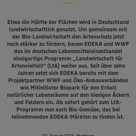
Etwa die Hälfte der Flächen wird in Deutschland
land­wirtschaftlich genutzt. Um gemeinsam mit
der Bio-Landwirtschaft den Arten­schutz jetzt
noch stärker zu fördern, bauen EDEKA und WWF
das im deutschen Lebensmit­teleinzelhandel
einzigartige Programm „Landwirtschaft für
Artenviel­falt“ (LfA) weiter aus. Seit über zehn
Jahren setzt sich EDEKA bereits mit dem
Projektpartner WWF und Öko-Anbauverbänden
wie Mitinitiator Biopark für den Erhalt
natürlicher Lebensräume auf den hiesigen Äckern
und Feldern ein. Ab sofort gehört zum LfA-
Programm nun auch Bio-Gemüse, das bei
teilnehmenden EDEKA-Märkten zu finden ist.
02. August 2023 • Hamburg