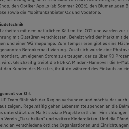
-Shop, den Optiker Apollo (ab Sommer 2026), den Blumenladen Bl
ke sowie die Mobilfunkanbieter O2 und Vodafone.
äudetechnik
 arbeiten mit dem natürlichen Kältemittel CO2 und werden zur 
rung mit Glastüren verschlossen. Beheizt wird der Markt mit 
gen und einer Wärmepumpe. Zum Temperieren gibt es eine Fläch
genannten Betonkernaktivierung. Zusätzlich wurde eine Photovo
montiert, um eigenen Strom zu erzeugen, der zu über 90 Prozen
t wird. Gleichzeitig treibt die EDEKA Minden-Hannover die E-Mob
t den Kunden des Marktes, ihr Auto während des Einkaufs an ei
agement vor Ort
F-Team fühlt sich der Region verbunden und möchte das auch 
aus zeigen. Regelmäßig gehen Lebensmittelspenden an die Belme
s unterstützt der Markt soziale Projekte örtlicher Einrichtungen
den Verein „Tiere helfen“ und weitere Kindergärten. Und die Pfan
elnd an verschiedene örtliche Organisationen und Einrichtungen