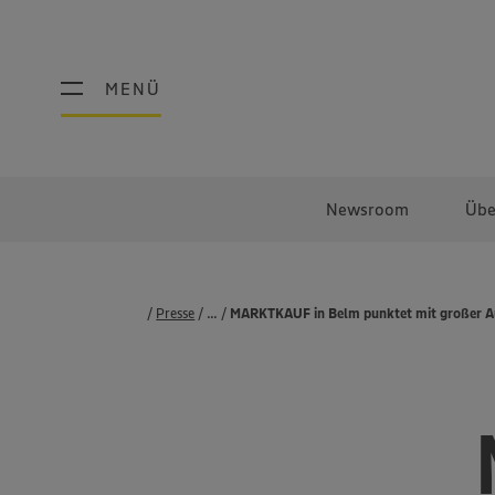
MENÜ
MENÜ
Newsroom
Übe
Presse
...
Pressemeldungen
MARKTKAUF in Belm punktet mit großer Au