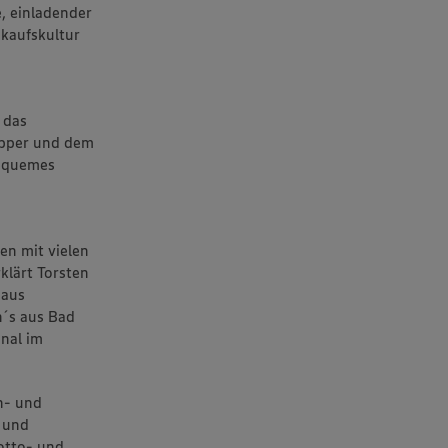
e, einladender
nkaufskultur
 das
opper und dem
bequemes
en mit vielen
klärt Torsten
 aus
´s aus Bad
nal im
n- und
 und
Lotto- und