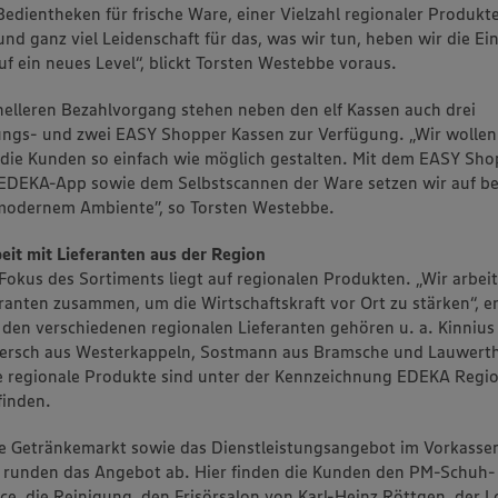
Bedientheken für frische Ware, einer Vielzahl regionaler Produkt
nd ganz viel Leidenschaft für das, was wir tun, heben wir die Ei
uf ein neues Level“, blickt Torsten Westebbe voraus.
nelleren Bezahlvorgang stehen neben den elf Kassen auch drei
ngs- und zwei EASY Shopper Kassen zur Verfügung. „Wir wollen
 die Kunden so einfach wie möglich gestalten. Mit dem EASY Sh
 EDEKA-App sowie dem Selbstscannen der Ware setzen wir auf 
 modernem Ambiente”, so Torsten Westebbe.
it mit Lieferanten aus der Region
 Fokus des Sortiments liegt auf regionalen Produkten. „Wir arbeit
eranten zusammen, um die Wirtschaftskraft vor Ort zu stärken“, er
den verschiedenen regionalen Lieferanten gehören u. a. Kinnius
iersch aus Westerkappeln, Sostmann aus Bramsche und Lauwerth
e regionale Produkte sind unter der Kennzeichnung EDEKA Regio
finden.
te Getränkemarkt sowie das Dienstleistungsangebot im Vorkasse
 runden das Angebot ab. Hier finden die Kunden den PM-Schuh-
ice, die Reinigung, den Frisörsalon von Karl-Heinz Röttgen, der 