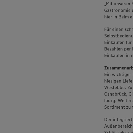
„Mit unseren 
Gastronomie u
hier in Belm a
Für einen sch
Selbstbedienu
Einkaufen für
Bezahlen per
Einkaufen in
Zusammenarbe
Ein wichtiger
hiesigen Lief
Westebbe. Zu 
Osnabrück, G
Iburg. Weiter
Sortiment zu 
Der integrier
Außenbereich
Schlüsselserv