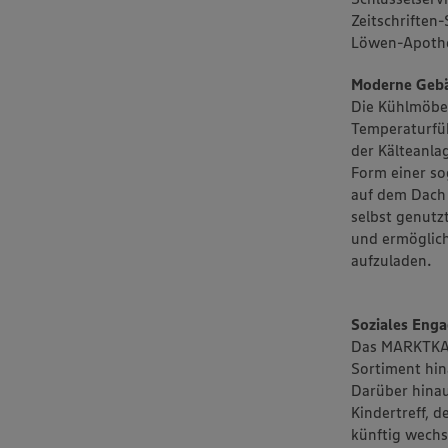
Zeitschriften
Löwen-Apothe
Moderne Geb
Die Kühlmöbel
Temperaturfüh
der Kälteanla
Form einer so
auf dem Dach 
selbst genutz
und ermöglich
aufzuladen.
Soziales Eng
Das MARKTKAU
Sortiment hin
Darüber hinau
Kindertreff, 
künftig wechs