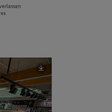
verlassen
res