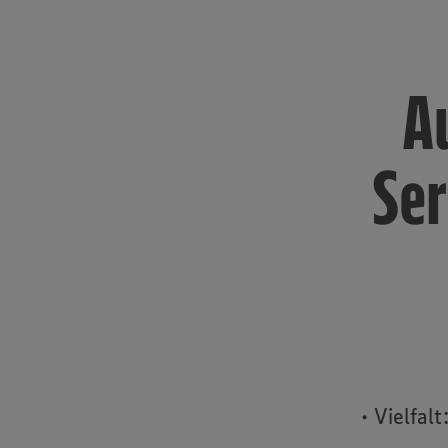
A
Ser
• Vielfal