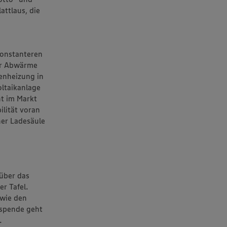
attlaus, die
konstanteren
der Abwärme
enheizung in
ltaikanlage
t im Markt
ilität voran
ner Ladesäule
über das
r Tafel.
 wie den
dspende geht
.