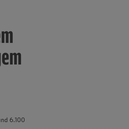
em
igem
rund 6.100