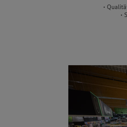
• Qualit
• 