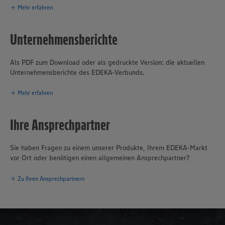
Berlin und Brandenburg. Mehr als drei Viertel der fast 1.500
Mehr erfahren
Märkte sind in der Hand von rund 650 selbstständigen EDEKA-
Kaufleuten. Zum Unternehmensverbund gehören mehrere
Unternehmensberichte
Produktionsbetriebe, darunter die Brot- und Backwarenproduktion
Schäfer’s
, die Produktion für Fleisch- und Wurstwaren
Bauerngut
sowie das Traditionsunternehmen für Fischverarbeitung
Hagenah
in
Als PDF zum Download oder als gedruckte Version: die aktuellen
Hamburg. Die EDEKA Minden-Hannover engagiert sich wegweisend
Unternehmensberichte des EDEKA-Verbunds.
in Sachen Nachhaltigkeit und Klimaschutz. Seit über 100 Jahren ist
verantwortungsvolles und nachhaltiges Handeln
eines der
Mehr erfahren
Grundprinzipien des Unternehmensverbundes.
Ihre Ansprechpartner
Sie haben Fragen zu einem unserer Produkte, Ihrem EDEKA-Markt
vor Ort oder benötigen einen allgemeinen Ansprechpartner?
Zu Ihren Ansprechpartnern