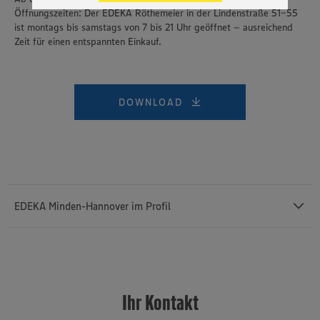
genannten Dienste Ihre Daten verarbeiten. Weitere
Öffnungszeiten: Der EDEKA Röthemeier in der Lindenstraße 51-55
Informationen zur Nutzung der Dienste finden Sie in
ist montags bis samstags von 7 bis 21 Uhr geöffnet – ausreichend
unseren Datenschutzhinweisen sowie in unserer Cookie
Zeit für einen entspannten Einkauf.
Policy unter den Stichworten „YouTube” und „Vimeo”.
DOWNLOAD
EDEKA Minden-Hannover im Profil
Mit einem Außenumsatz von rund 12,43 Milliarden Euro und rund
76.400 Mitarbeiterinnen und Mitarbeitern (einschließlich des
selbstständigen Einzelhandels und etwa 3.140 Auszubildenden) ist
Ihr Kontakt
die
EDEKA Minden-Hannover
die umsatzstärkste von insgesamt