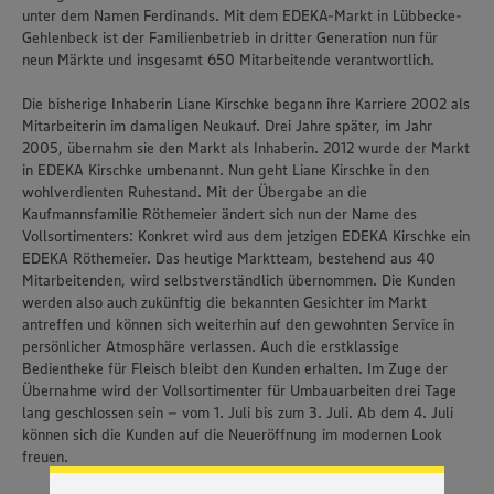
unter dem Namen Ferdinands. Mit dem EDEKA-Markt in Lübbecke-
Gehlenbeck ist der Familienbetrieb in dritter Generation nun für
neun Märkte und insgesamt 650 Mitarbeitende verantwortlich.
Die bisherige Inhaberin Liane Kirschke begann ihre Karriere 2002 als
Mitarbeiterin im damaligen Neukauf. Drei Jahre später, im Jahr
2005, übernahm sie den Markt als Inhaberin. 2012 wurde der Markt
in EDEKA Kirschke umbenannt. Nun geht Liane Kirschke in den
wohlverdienten Ruhestand. Mit der Übergabe an die
Kaufmannsfamilie Röthemeier ändert sich nun der Name des
Vollsortimenters: Konkret wird aus dem jetzigen EDEKA Kirschke ein
EDEKA Röthemeier. Das heutige Marktteam, bestehend aus 40
Mitarbeitenden, wird selbstverständlich übernommen. Die Kunden
werden also auch zukünftig die bekannten Gesichter im Markt
antreffen und können sich weiterhin auf den gewohnten Service in
persönlicher Atmosphäre verlassen. Auch die erstklassige
Wir setzen Cookies und andere Technologien ein, um Ihnen
Bedientheke für Fleisch bleibt den Kunden erhalten. Im Zuge der
ein bestmögliches Nutzungserlebnis unserer Website zu
Übernahme wird der Vollsortimenter für Umbauarbeiten drei Tage
ermöglichen. Wir verwenden Ihre Daten, um unsere
lang geschlossen sein – vom 1. Juli bis zum 3. Juli. Ab dem 4. Juli
Website zu personalisieren und Ihnen möglichst relevante
können sich die Kun­den auf die Neueröffnung im modernen Look
Inhalte anzubieten. Ihre Einwilligung in die Nutzung von
freuen.
Cookies und anderer Technologien ist freiwillig und kann
jederzeit individuell in den Privatsphäre-Einstellungen