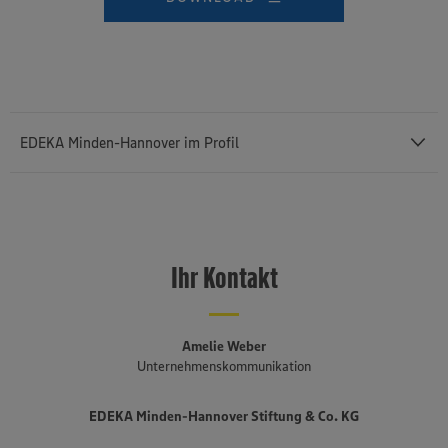
EDEKA Minden-Hannover im Profil
Mit einem Außenumsatz von rund 12,43 Milliarden Euro und rund
76.400 Mitarbeiterinnen und Mitarbeitern (einschließlich des
selbstständigen Einzelhandels und etwa 3.140 Auszubildenden) ist
Ihr Kontakt
die
EDEKA Minden-Hannover
die umsatzstärkste von insgesamt
sechs Regionalgesellschaften im genossenschaftlich organisierten
EDEKA-Verbund. Sie besteht seit 1920, erstreckt sich von der
niederländischen bis an die polnische Grenze und umfasst Bremen,
Amelie Weber
Niedersachsen, einen Teil von Ostwestfalen-Lippe, Sachsen-Anhalt,
Unternehmenskommunikation
Berlin und Brandenburg. Mehr als drei Viertel der fast 1.500
Märkte sind in der Hand von rund 650 selbstständigen EDEKA-
EDEKA Minden-Hannover Stiftung & Co. KG
Kaufleuten. Zum Unternehmensverbund gehören mehrere
Produktionsbetriebe, darunter die Brot- und Backwarenproduktion