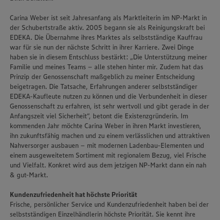
Carina Weber ist seit Jahresanfang als Marktleiterin im NP-Markt in
der Schubertstraße aktiv. 2005 begann sie als Reinigungskraft bei
EDEKA. Die Übernahme ihres Marktes als selbstständige Kauffrau
war für sie nun der nächste Schritt in ihrer Karriere. Zwei Dinge
haben sie in diesem Entschluss bestärkt: „Die Unterstützung meiner
Familie und meines Teams – alle stehen hinter mir. Zudem hat das
Prinzip der Genossenschaft maßgeblich zu meiner Entscheidung
beigetragen. Die Tatsache, Erfahrungen anderer selbstständiger
EDEKA-Kaufleute nutzen zu können und die Verbundenheit in dieser
Genossenschaft zu erfahren, ist sehr wertvoll und gibt gerade in der
Anfangszeit viel Sicherheit“, betont die Existenzgründerin. Im
kommenden Jahr möchte Carina Weber in ihren Markt investieren,
ihn zukunftsfähig machen und zu einem verlässlichen und attraktiven
Nahversorger ausbauen – mit modernen Ladenbau-Elementen und
einem ausgeweitetem Sortiment mit regionalem Bezug, viel Frische
und Vielfalt. Konkret wird aus dem jetzigen NP-Markt dann ein nah
& gut-Markt.
Kundenzufriedenheit hat höchste Priorität
Frische, persönlicher Service und Kundenzufriedenheit haben bei der
selbstständigen Einzelhändlerin höchste Priorität. Sie kennt ihre