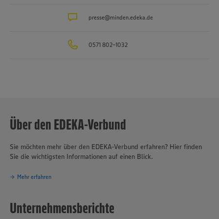
Schäfer’s
, die Produktion für Fleisch- und Wurstwaren
Bauerngut
sowie das Traditionsunternehmen für Fischverarbeitung
presse@minden.edeka.de
Hagenah
in
Hamburg. Die EDEKA Minden-Hannover engagiert sich wegweisend
in Sachen Nachhaltigkeit und Klimaschutz. Seit über 100 Jahren ist
0571 802-1032
verantwortungsvolles und nachhaltiges Handeln
eines der
Grundprinzipien des Unternehmensverbundes.
Über den EDEKA-Verbund
Sie möchten mehr über den EDEKA-Verbund erfahren? Hier finden
Sie die wichtigsten Informationen auf einen Blick.
Mehr erfahren
Unternehmensberichte