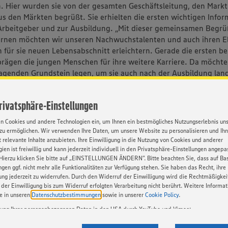
n. Hier wurden sie von der gesamten Geschäftsleitung, den Markt
us den Märkten begrüßt. Sie erhielten die ersten wichtigen Info
Arbeitgeber und zur Ausbildung. „Mit dieser gemeinsamen Begr
rnen möchten wir unseren Nachwuchstalenten und auch ihren E
n für sie neuen Lebensabschnitt erleichtern. Gerade die ersten be
rägen die jungen Menschen für ihre weitere Karriere. Da möchte
agenden Grundstein legen, um sie auch nach der Ausbildung lang
ei uns halten und weiterentwickeln zu können“, betont Julia Weh
rerin bei EDEKA Wehrmann.
Privatsphäre-Einstellungen
men EDEKA Wehrmann ist im Herforder Raum für die sehr gute 
en Cookies und andere Technologien ein, um Ihnen ein bestmögliches Nutzungserlebnis un
n Weiterbildungs- und Karrieremöglichkeiten bekannt. So konnte
zu ermöglichen. Wir verwenden Ihre Daten, um unsere Website zu personalisieren und Ih
ildungsstellen besetzt werden. „Wir sind bereits jetzt auf der Su
 relevante Inhalte anzubieten. Ihre Einwilligung in die Nutzung von Cookies und anderer
ien ist freiwillig und kann jederzeit individuell in den Privatsphäre-Einstellungen angepa
Auszubildenden für das kommende Jahr. Interessierte können sic
Hierzu klicken Sie bitte auf „EINSTELLUNGEN ÄNDERN”. Bitte beachten Sie, dass auf Basi
unseren Märkten melden“, so Julia Wehrmann.
ngen ggf. nicht mehr alle Funktionalitäten zur Verfügung stehen. Sie haben das Recht, ihre
gung jederzeit zu widerrufen. Durch den Widerruf der Einwilligung wird die Rechtmäßigkei
Ausflüge als Bestandteil der Ausbildung
der Einwilligung bis zum Widerruf erfolgten Verarbeitung nicht berührt. Weitere Informa
n Aktionen wie der Teilnahme an der U21 Talente-Challenge de
ie in unseren
Datenschutzbestimmungen
sowie in unserer
Cookie Policy
.
er jetzt im September und der jährlich stattfindenden Trendsco
tung Ihrer personenbezogenen Daten in den USA durch YouTube und Vimeo:
n immer wieder für Highlights im Berufsalltag und insbesonde
en auf unserer Webseite Videos von YouTube und Vimeo ein. Wenn Sie auf „Zustimmen” k
ustausch zwischen den Auszubildenden der fünf Märkte. Gemein