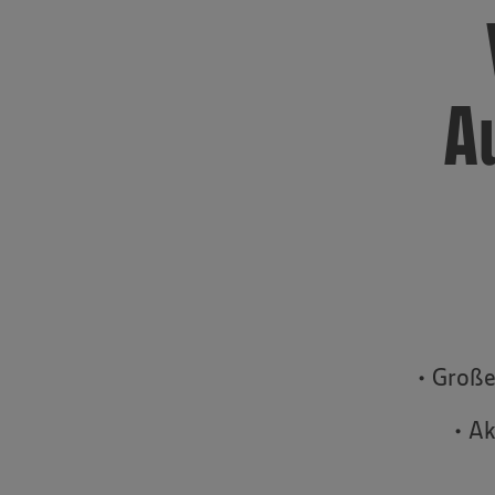
A
• Große
• A