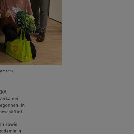
hrmann).
DEKA
erkäufer,
begonnen. In
eschäftigt.
en sowie
kademie in