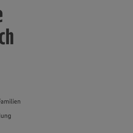
e
ch
Familien
dung