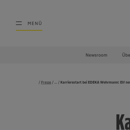
MENÜ
MENÜ
Newsroom
Übe
Presse
...
Pressemeldungen
Karrierestart bei EDEKA Wehrmann: Elf neu
Ka