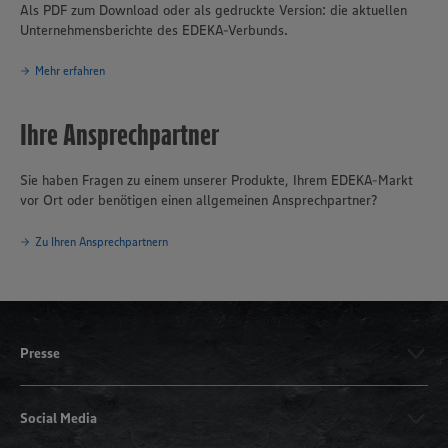
sowie das Traditionsunternehmen für Fischverarbeitung
Hagenah
in
Als PDF zum Download oder als gedruckte Version: die aktuellen
Hamburg. Die EDEKA Minden-Hannover engagiert sich wegweisend
Unternehmensberichte des EDEKA-Verbunds.
in Sachen Nachhaltigkeit und Klimaschutz. Seit über 100 Jahren ist
verantwortungsvolles und nachhaltiges Handeln
eines der
Mehr erfahren
Grundprinzipien des Unternehmensverbundes.
Ihre Ansprechpartner
Sie haben Fragen zu einem unserer Produkte, Ihrem EDEKA-Markt
vor Ort oder benötigen einen allgemeinen Ansprechpartner?
Zu Ihren Ansprechpartnern
Presse
Social Media