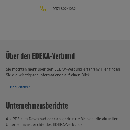
in Sachen Nachhaltigkeit und Klimaschutz. Seit über 100 Jahren ist
0571 802-1032
verantwortungsvolles und nachhaltiges Handeln
eines der
Grundprinzipien des Unternehmensverbundes.
Über den EDEKA-Verbund
Sie möchten mehr über den EDEKA-Verbund erfahren? Hier finden
Sie die wichtigsten Informationen auf einen Blick.
Mehr erfahren
Unternehmensberichte
Als PDF zum Download oder als gedruckte Version: die aktuellen
Unternehmensberichte des EDEKA-Verbunds.