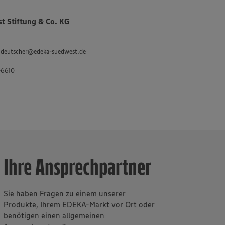
tenauer
es Sortiments
 Stiftung & Co. KG
 „Unsere
 und
 an
d.deutscher@edeka-suedwest.de
inklusive des
-6610
twa 3.400
sbilder in der
ür Fleisch und
Ihre Ansprechpartner
Sie haben Fragen zu einem unserer
Produkte, Ihrem EDEKA-Markt vor Ort oder
benötigen einen allgemeinen