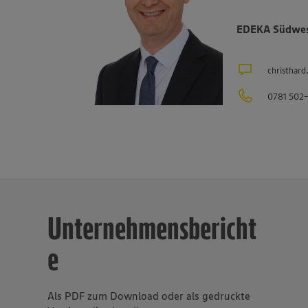
e Backkultur, der Mineralbrunnen Schwarzwald-Sprudel, der Or
d der Fischwarenspezialist Frischkost. Einer der Schwerpunkte d
EDEKA Südwest
egt auf Produkten aus der Region. Im Rahmen der Regionalmarke
tet EDEKA Südwest beispielsweise mit mehr als 1.500 Erzeugern
us Bundesländern des Vertriebsgebiets zusammen. Eine Auswahl
christhar
ben der regionalen Landwirtschaft im Überblick gibt es unter
eben.de/regionale-partnerschaften
. Der Unternehmensverbund, 
0781 502
 Einzelhandels, ist mit rund 47.000 Mitarbeitenden, darunter e
 in rund 40 Berufsbildern, einer der größten Arbeitgeber und Au
samt etwa 10.000 Mitarbeitende arbeiten an den Bedientheken f
äse, Fisch und Backwaren.
Unternehmensbericht
e
Als PDF zum Download oder als gedruckte