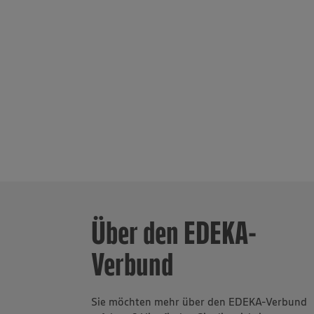
Bäckereigrupp
Weinkeller un
der Märkte li
Heimat“ arbei
Lieferanten a
Partnerbetrie
www.zukunftl
selbständigen
Auszubildende
Region. Insge
Wurst sowie K
Über den EDEKA-
Verbund
Sie möchten mehr über den EDEKA-Verbund