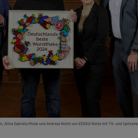
eben, Alina Gabriela Moise und Andreas Nolte von EDEKA Nolte mit TV- und Spitzenk