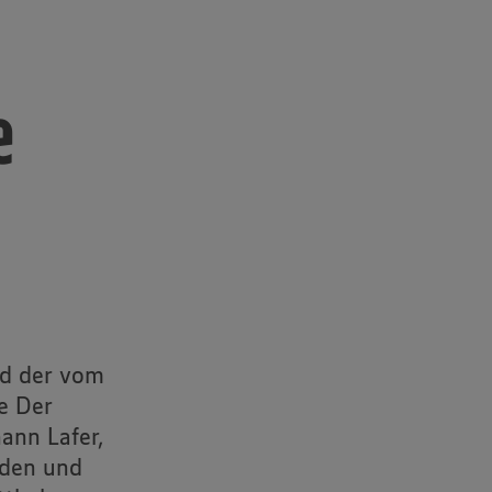
e
nd der vom
e Der
ann Lafer,
aden und