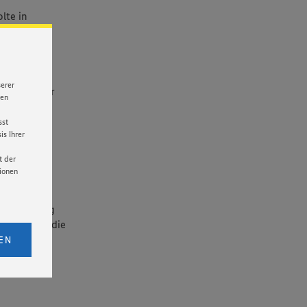
lte in
 und
geben
Aufschnitt-
n rund 300
serer
rst. Bei der
nen
wie der
sst
s Ihrer
t der
tionen
r Food-
nliche
Auszeichnung
licken,
pertenjury die
bs. 1
EN
eitet
senen
udem