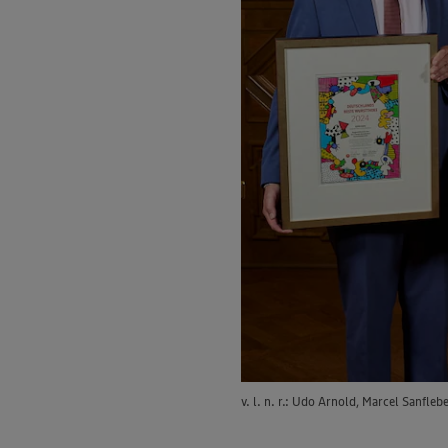
v. l. n. r.: Udo Arnold, Marcel Sanfl