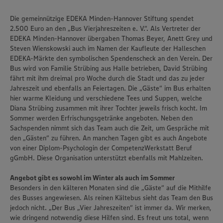
Die gemeinnützige EDEKA Minden-Hannover Stiftung spendet
2.500 Euro an den „Bus Vierjahreszeiten e. V.“. Als Vertreter der
EDEKA Minden-Hannover übergaben Thomas Beyer, Anett Grey und
Steven Wienskowski auch im Namen der Kaufleute der Halleschen
EDEKA-Märkte den symbolischen Spendenscheck an den Verein. Der
Bus wird von Familie Strübing aus Halle betrieben, David Strübing
fährt mit ihm dreimal pro Woche durch die Stadt und das zu jeder
Jahreszeit und ebenfalls an Feiertagen. Die „Gäste“ im Bus erhalten
hier warme Kleidung und verschiedene Tees und Suppen, welche
Diana Strübing zusammen mit ihrer Tochter jeweils frisch kocht. Im
Sommer werden Erfrischungsgetränke angeboten. Neben den
Sachspenden nimmt sich das Team auch die Zeit, um Gespräche mit
den „Gästen“ zu führen. An manchen Tagen gibt es auch Angebote
von einer Diplom-Psychologin der CompetenzWerkstatt Beruf
gGmbH. Diese Organisation unterstützt ebenfalls mit Mahlzeiten.
Angebot gibt es sowohl im Winter als auch im Sommer
Besonders in den kälteren Monaten sind die „Gäste“ auf die Mithilfe
des Busses angewiesen. Als reinen Kältebus sieht das Team den Bus
jedoch nicht. „Der Bus „Vier Jahreszeiten“ ist immer da. Wir merken,
wie dringend notwendig diese Hilfen sind. Es freut uns total, wenn