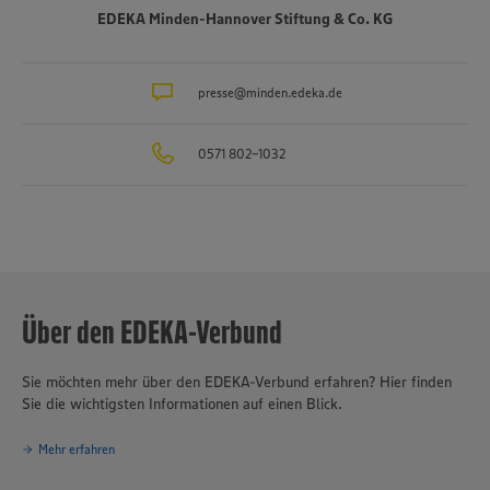
Märkte sind in der Hand von rund 650 selbstständigen EDEKA-
EDEKA Minden-Hannover Stiftung & Co. KG
Kaufleuten. Zum Unternehmensverbund gehören mehrere
Produktionsbetriebe, darunter die Brot- und Backwarenproduktion
Schäfer’s
, die Produktion für Fleisch- und Wurstwaren
Bauerngut
sowie das Traditionsunternehmen für Fischverarbeitung
presse@minden.edeka.de
Hagenah
in
Hamburg. Die EDEKA Minden-Hannover engagiert sich wegweisend
in Sachen Nachhaltigkeit und Klimaschutz. Seit über 100 Jahren ist
0571 802-1032
verantwortungsvolles und nachhaltiges Handeln
eines der
Grundprinzipien des Unternehmensverbundes.
Über den EDEKA-Verbund
Sie möchten mehr über den EDEKA-Verbund erfahren? Hier finden
Sie die wichtigsten Informationen auf einen Blick.
Mehr erfahren