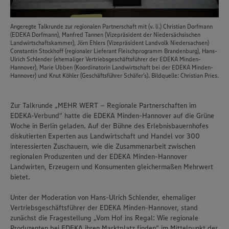
Angeregte Talkrunde zur regionalen Partnerschaft mit (v. li.) Christian Dorfmann
(EDEKA Dorfmann), Manfred Tannen (Vizepräsident der Niedersächsischen
Landwirtschaftskammer), Jörn Ehlers (Vizepräsident Landvolk Niedersachsen)
Constantin Stockhoff (regionaler Lieferant Fleischprogramm Brandenburg), Hans-
Ulrich Schlender (ehemaliger Vertriebsgeschäftsführer der EDEKA Minden-
Hannover), Marie Ubben (Koordinatorin Landwirtschaft bei der EDEKA Minden-
Hannover) und Knut Köhler (Geschäftsführer Schäfer’s). Bildquelle: Christian Pries.
Zur Talkrunde „MEHR WERT – Regionale Partnerschaften im
EDEKA-Verbund“ hatte die EDEKA Minden-Hannover auf die Grüne
Woche in Berlin geladen. Auf der Bühne des Erlebnisbauernhofes
diskutierten Experten aus Landwirtschaft und Handel vor 300
interessierten Zuschauern, wie die Zusammenarbeit zwischen
regionalen Produzenten und der EDEKA Minden-Hannover
Landwirten, Erzeugern und Konsumenten gleichermaßen Mehrwert
bietet.
Unter der Moderation von Hans-Ulrich Schlender, ehemaliger
Vertriebsgeschäftsführer der EDEKA Minden-Hannover, stand
zunächst die Fragestellung „Vom Hof ins Regal: Wie regionale
Produzenten bei EDEKA ihren Marktplatz finden“ im Mittelpunkt der