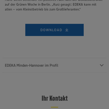
auf der Grünen Woche in Berlin. „Kurz gesagt: EDEKA kann mit
allen – vom Kleinstbetrieb bis zum Großlieferanten.“
DOWNLOAD
EDEKA Minden-Hannover im Profil
Mit einem Außenumsatz von rund 12,43 Milliarden Euro und rund
76.400 Mitarbeiterinnen und Mitarbeitern (einschließlich des
selbstständigen Einzelhandels und etwa 3.140 Auszubildenden) ist
Ihr Kontakt
die
EDEKA Minden-Hannover
die umsatzstärkste von insgesamt
sechs Regionalgesellschaften im genossenschaftlich organisierten